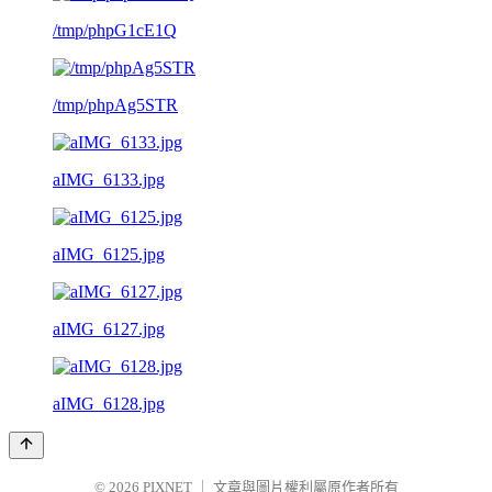
/tmp/phpG1cE1Q
/tmp/phpAg5STR
aIMG_6133.jpg
aIMG_6125.jpg
aIMG_6127.jpg
aIMG_6128.jpg
© 2026
PIXNET
｜
文章與圖片權利屬原作者所有