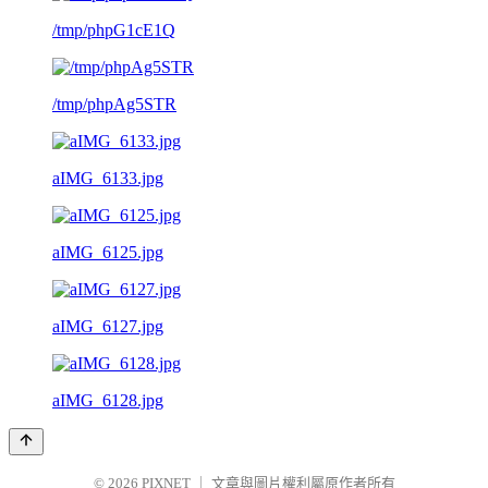
/tmp/phpG1cE1Q
/tmp/phpAg5STR
aIMG_6133.jpg
aIMG_6125.jpg
aIMG_6127.jpg
aIMG_6128.jpg
© 2026
PIXNET
｜
文章與圖片權利屬原作者所有