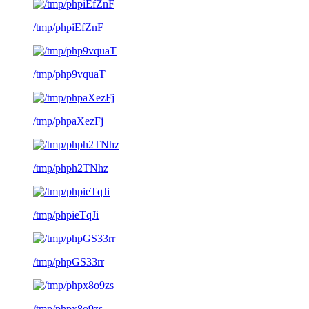
/tmp/phpiEfZnF
/tmp/php9vquaT
/tmp/phpaXezFj
/tmp/phph2TNhz
/tmp/phpieTqJi
/tmp/phpGS33rr
/tmp/phpx8o9zs