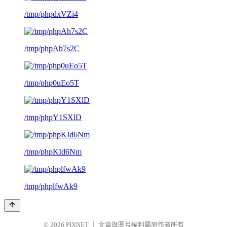
/tmp/phpdxVZi4
/tmp/phpAh7s2C
/tmp/php0uEo5T
/tmp/phpY1SXlD
/tmp/phpKId6Nm
/tmp/phplfwAk9
© 2026
PIXNET
｜
文章與圖片權利屬原作者所有