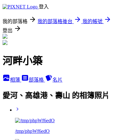
登入
我的部落格
我的部落格後台
我的帳號
登出
河畔小築
相簿
部落格
名片
愛河、高雄港、壽山 的相簿照片
/tmp/phpWf6edO