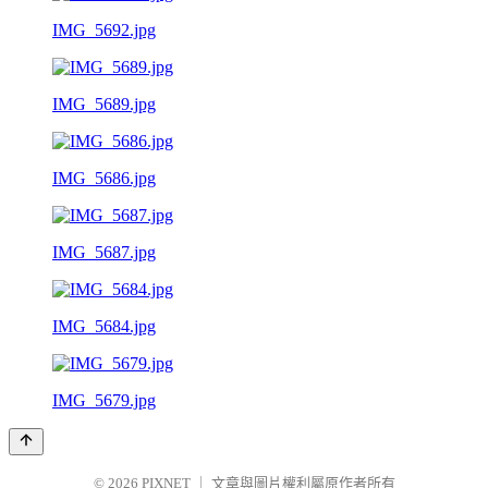
IMG_5692.jpg
IMG_5689.jpg
IMG_5686.jpg
IMG_5687.jpg
IMG_5684.jpg
IMG_5679.jpg
© 2026
PIXNET
｜
文章與圖片權利屬原作者所有