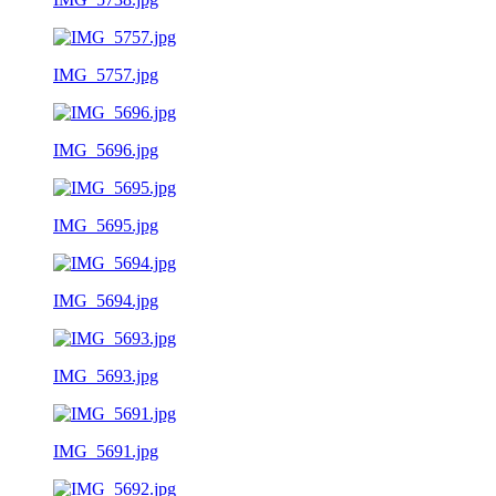
IMG_5757.jpg
IMG_5696.jpg
IMG_5695.jpg
IMG_5694.jpg
IMG_5693.jpg
IMG_5691.jpg