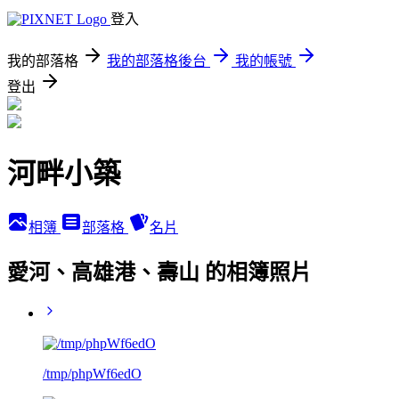
登入
我的部落格
我的部落格後台
我的帳號
登出
河畔小築
相簿
部落格
名片
愛河、高雄港、壽山 的相簿照片
/tmp/phpWf6edO