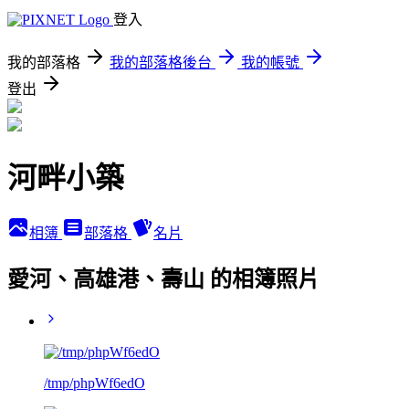
登入
我的部落格
我的部落格後台
我的帳號
登出
河畔小築
相簿
部落格
名片
愛河、高雄港、壽山 的相簿照片
/tmp/phpWf6edO