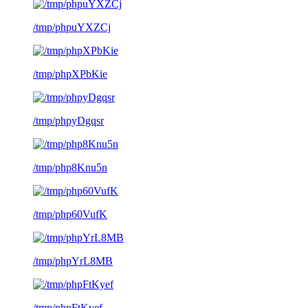
/tmp/phpuYXZCj
/tmp/phpXPbKie
/tmp/phpyDgqsr
/tmp/php8Knu5n
/tmp/php60VufK
/tmp/phpYrL8MB
/tmp/phpFtKyef