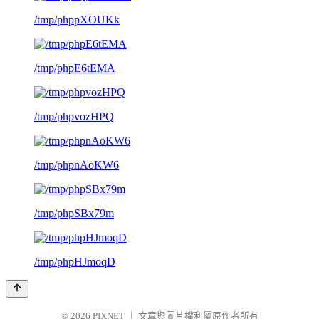
/tmp/phppXOUKk
/tmp/phpE6tEMA
/tmp/phpvozHPQ
/tmp/phpnAoKW6
/tmp/phpSBx79m
/tmp/phpHJmoqD
© 2026
PIXNET
｜
文章與圖片權利屬原作者所有