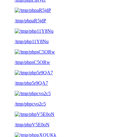
/tmp/phpaR5jdP
/tmp/php11Y8Nu
/tmp/phpsC5ORw
/tmp/php5r9QA7
/tmp/phpcvo2c5
/tmp/phpV5E0oN