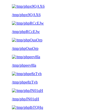
/tmp/phpx9QAX6
/tmp/phpRCcEJw
/tmp/phpOusOrp
/tmp/phpeev8Ia
/tmp/phpe8zTvh
/tmp/phpJN01qH