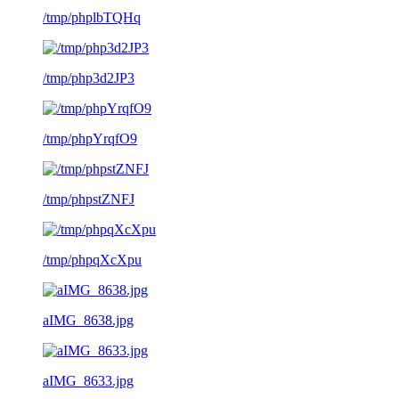
/tmp/phplbTQHq
/tmp/php3d2JP3
/tmp/phpYrqfO9
/tmp/phpstZNFJ
/tmp/phpqXcXpu
aIMG_8638.jpg
aIMG_8633.jpg