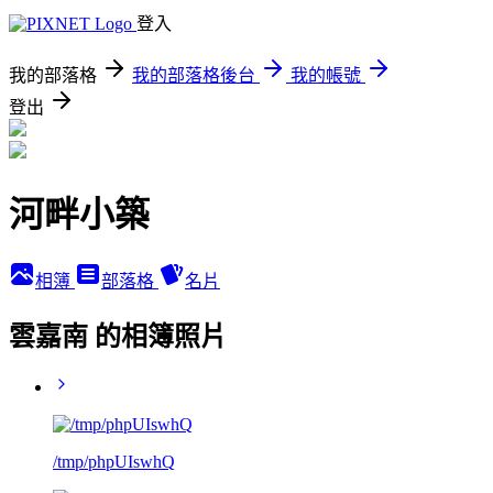
登入
我的部落格
我的部落格後台
我的帳號
登出
河畔小築
相簿
部落格
名片
雲嘉南 的相簿照片
/tmp/phpUIswhQ