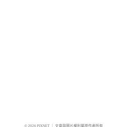
© 2026
PIXNET
｜
文章與圖片權利屬原作者所有