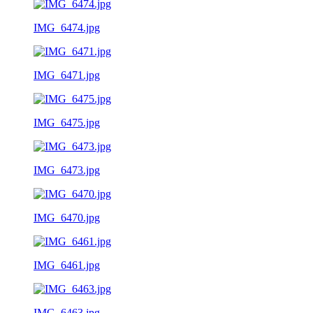
IMG_6474.jpg
IMG_6471.jpg
IMG_6475.jpg
IMG_6473.jpg
IMG_6470.jpg
IMG_6461.jpg
IMG_6463.jpg