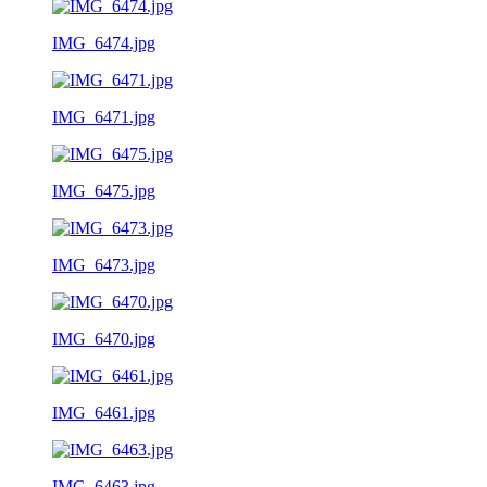
IMG_6474.jpg
IMG_6471.jpg
IMG_6475.jpg
IMG_6473.jpg
IMG_6470.jpg
IMG_6461.jpg
IMG_6463.jpg