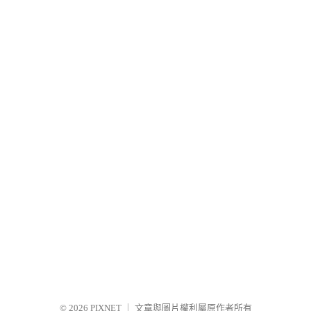
© 2026
PIXNET
｜
文章與圖片權利屬原作者所有