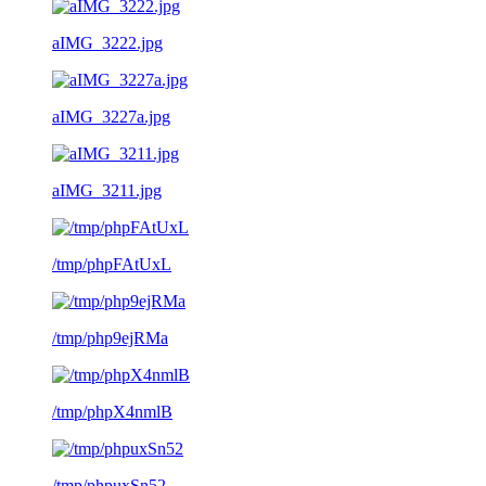
aIMG_3222.jpg
aIMG_3227a.jpg
aIMG_3211.jpg
/tmp/phpFAtUxL
/tmp/php9ejRMa
/tmp/phpX4nmlB
/tmp/phpuxSn52