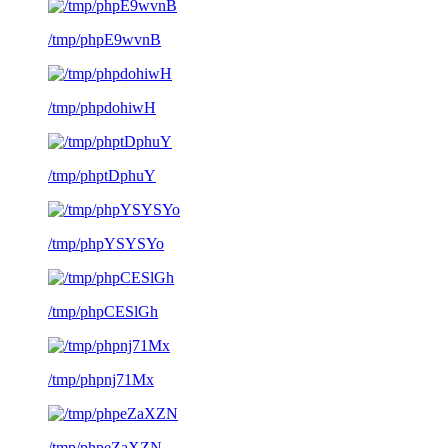
/tmp/phpE9wvnB
/tmp/phpdohiwH
/tmp/phptDphuY
/tmp/phpYSYSYo
/tmp/phpCESlGh
/tmp/phpnj71Mx
/tmp/phpeZaXZN