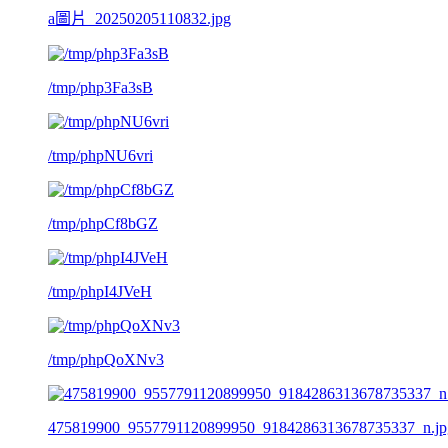
a圖片_20250205110832.jpg
/tmp/php3Fa3sB
/tmp/phpNU6vri
/tmp/phpCf8bGZ
/tmp/phpI4JVeH
/tmp/phpQoXNv3
475819900_9557791120899950_9184286313678735337_n.jp