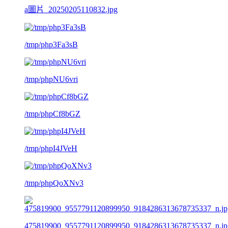
a圖片_20250205110832.jpg
/tmp/php3Fa3sB
/tmp/phpNU6vri
/tmp/phpCf8bGZ
/tmp/phpI4JVeH
/tmp/phpQoXNv3
475819900_9557791120899950_9184286313678735337_n.jp