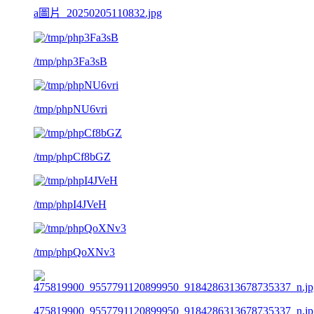
a圖片_20250205110832.jpg
/tmp/php3Fa3sB
/tmp/phpNU6vri
/tmp/phpCf8bGZ
/tmp/phpI4JVeH
/tmp/phpQoXNv3
475819900_9557791120899950_9184286313678735337_n.jp