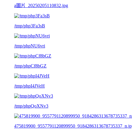
a圖片_20250205110832.jpg
/tmp/php3Fa3sB
/tmp/phpNU6vri
/tmp/phpCf8bGZ
/tmp/phpI4JVeH
/tmp/phpQoXNv3
475819900_9557791120899950_9184286313678735337_n.jp