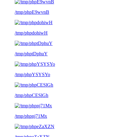
/tmp/phpE9wvnB
/tmp/phpdohiwH
/tmp/phptDphuY
/tmp/phpYSYSYo
/tmp/phpCESlGh
/tmp/phpnj71Mx
/tmp/phpeZaXZN