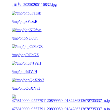
a圖片_20250205110832.jpg
/tmp/php3Fa3sB
/tmp/phpNU6vri
/tmp/phpCf8bGZ
/tmp/phpI4JVeH
/tmp/phpQoXNv3
475819900_9557791120899950_9184286313678735337_n.jp