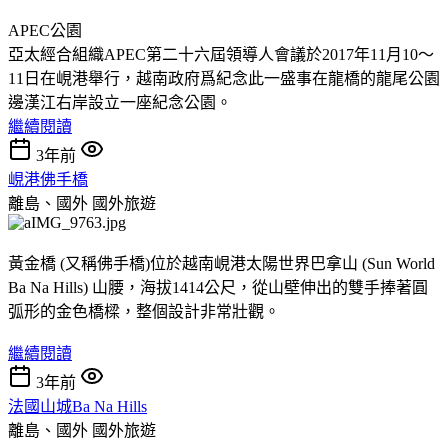
APEC公園
亞太經合組織APEC第二十六屆領導人會議於2017年11月10～
11日在峴港舉行，越南政府爲紀念此一盛事在龍橋的龍尾公園
邊漢江右岸設立一座紀念公園。
繼續閱讀
3年前
峴港佛手橋
離島、國外
國外旅遊
黃金橋 (又稱佛手橋)位於越南峴港太陽世界巴拿山 (Sun World
Ba Na Hills) 山腰，海拔1414公尺，從山壁伸出的雙手捧著圓
弧形的金色橋樑，整個設計非常壯觀。
繼續閱讀
3年前
法國山城Ba Na Hills
離島、國外
國外旅遊