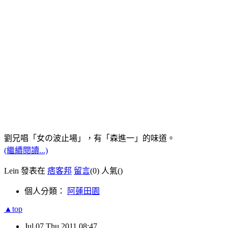
劉兄唱「女の波止場
」，有「森進一」的味道。
(繼續閱讀...)
Lein 發表在
痞客邦
留言
(0)
人氣(
)
個人分類：
阿蓮田園
▲top
Jul
07
Thu
2011
08:47