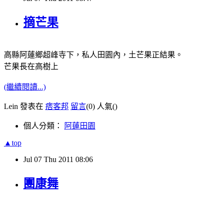
摘芒果
高縣阿蓮鄉超峰寺下，私人田園內，土芒果正結果。
芒果長在高樹上
(繼續閱讀...)
Lein 發表在
痞客邦
留言
(0)
人氣(
)
個人分類：
阿蓮田園
▲top
Jul
07
Thu
2011
08:06
團康舞