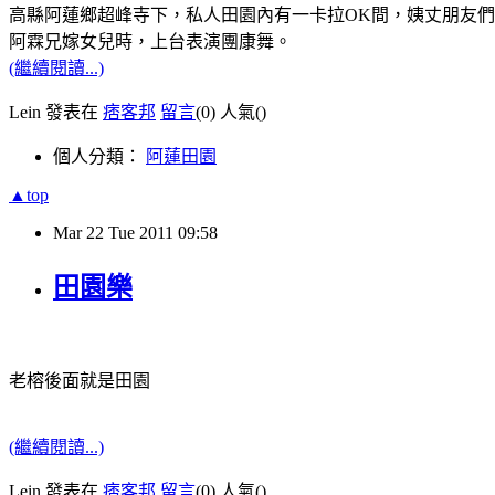
高縣阿蓮鄉超峰寺下，私人田園內有一卡拉
間，姨丈朋友們
OK
阿霖兄嫁女兒時，上台表演團康舞。
(繼續閱讀...)
Lein 發表在
痞客邦
留言
(0)
人氣(
)
個人分類：
阿蓮田園
▲top
Mar
22
Tue
2011
09:58
田園樂
老榕後面就是田園
(繼續閱讀...)
Lein 發表在
痞客邦
留言
(0)
人氣(
)