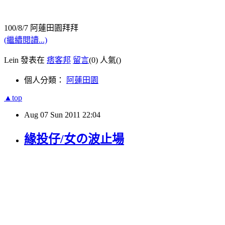
阿蓮田園拜拜
100/8/7
(繼續閱讀...)
Lein 發表在
痞客邦
留言
(0)
人氣(
)
個人分類：
阿蓮田園
▲top
Aug
07
Sun
2011
22:04
緣投仔/女の波止場