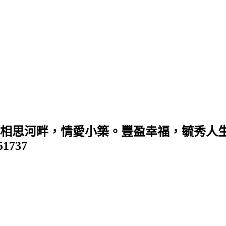
 (相思河畔，情愛小築。豐盈幸福，毓秀人生
351737