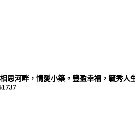
 (相思河畔，情愛小築。豐盈幸福，毓秀人生
351737