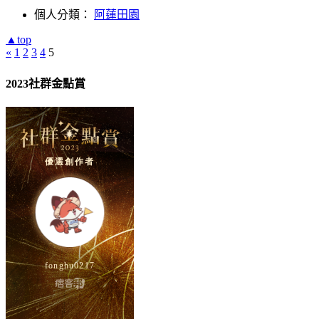
個人分類：
阿蓮田園
▲top
«
1
2
3
4
5
2023社群金點賞