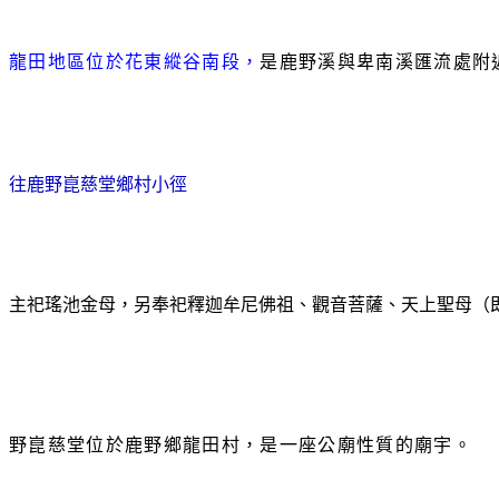
龍田地區位於花東縱谷南段，
是鹿野溪與卑南溪匯流處附
往鹿野崑慈堂鄉村小徑
主祀瑤池金母，另奉祀釋迦牟尼佛祖、觀音菩薩、天上聖母（即
野崑慈堂位於鹿野鄉龍田村，是一座公廟性質的廟宇。