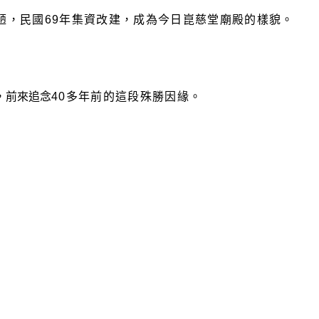
陋，民國
69
年集資改建，成為今日崑慈堂廟殿的樣貌。
，前來追念
40
多年前的這段殊勝因緣。