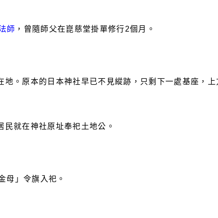
法師
，曾隨師父在崑慈堂掛單修行
2
個月。
在地。原本的日本神社早已不見縱跡，只剩下一處基座，上
居民就在神社原址奉祀土地公。
金母」令旗入祀。