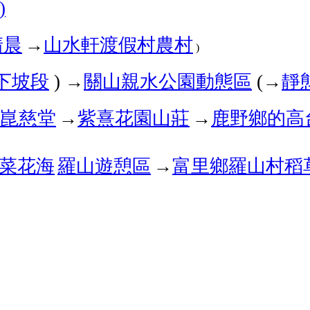
)
清晨
→
山水軒渡假村
農村
)
下坡段
→
關山親水公園
動態區
→
靜
)
(
崑慈堂
→
紫熹花園山莊
→
鹿野鄉的高
菜花海
羅山遊憩區
→
富里鄉羅山村稻