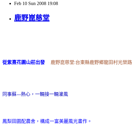
Feb
10
Sun
2008
19:08
鹿野崑慈堂
從紫熹花園山莊出發
鹿野崑慈堂:
台東縣鹿野鄉龍田村光榮路3
同事蘇---熱心，一輛接一輛灌風
鳳梨田園配農舍，構成一富美麗風光畫作。