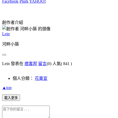
Facebook
Plurk
YAHOO!
創作者介紹
Lein
河畔小築
Lein 發表在
痞客邦
留言
(0)
人氣(
841
)
個人分類：
花東宜
▲top
載入更多