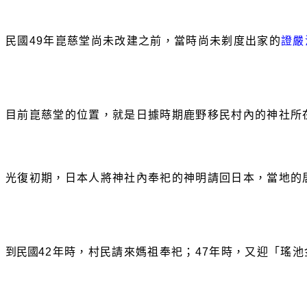
民國
49
年崑慈堂尚未改建之前，當時尚未剃度出家的
證嚴
目前崑慈堂的位置，就是日據時期鹿野移民村內的神社所
光復初期，日本人將神社內奉祀的神明請回日本，當地的
到民國
42
年時，村民請來媽祖奉祀；
47
年時，又迎「瑤池