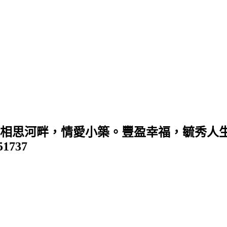
 (相思河畔，情愛小築。豐盈幸福，毓秀人生
351737