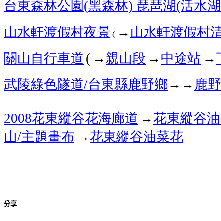
台東森林公園
黑森林
琵琶湖
活水湖
(
)
(
山水軒渡假村
夜景
→
山水軒渡假村
(
關山自行車道
→
親山段
→
中途站
→
(
武陵綠色隧道
台東縣鹿野鄉
→
→
鹿野
/
花東縱谷花海廊道
→
花東縱谷油
2008
山
主題畫布
→
花東縱谷油菜花
/
分享