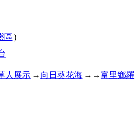
態區
)
台
草人展示
→
向日葵花海
→
→
富里鄉羅