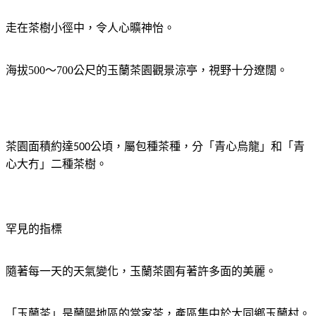
走在茶樹小徑中，令人心曠神怡。
海拔
500
～
700
公尺的玉蘭茶園觀景涼亭，視野十分遼闊。
茶園面積約達
公頃，屬包種茶種，分「青心烏龍」和「青
500
心大冇」二種茶樹。
罕見的指標
隨著每一天的天氣變化，玉蘭茶園有著許多面的美麗。
「玉蘭茶」是蘭陽地區的當家茶，產區集中於大同鄉玉蘭村。