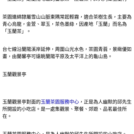
茶園連綿隸屬雪山山脈東隅常起輕霧，適合茶樹生長，主要為
青心烏龍，金萱、翠玉，茶色墨綠，因產地「玉蘭」而名為
「玉蘭茶」。
台七線沿蘭陽溪岸延伸，周圍山光水色，茶園青蓊，景緻優如
畫，由蘭馨亭可遠眺蘭陽平原及太平洋上的龜山島。
玉蘭觀景亭
玉蘭觀景亭對面的
玉蘭茶園服務中心
，正是為人幽默的邱先生
所開設的小吃店。是一處集觀景、聚餐、郊遊、品茗最佳所
在。
玉蘭茶園服務中心，是為人幽默的
邱
先生所開設的小吃店。