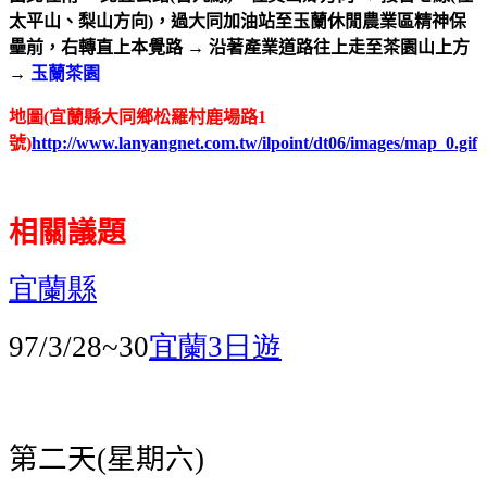
太平山、梨山方向
)
，過大同加油站至玉蘭休閒農業區精神保
壘前，右轉直上本覺路
→
沿著產業道路往上走至茶園山上方
→
玉蘭茶園
地圖(
宜蘭縣大同鄉松羅村鹿場路1
號)
http://www.lanyangnet.com.tw/ilpoint/dt06/images/map_0.gif
相關議題
宜蘭縣
宜蘭
日遊
97/3/28~30
3
第二天
星期六
(
)