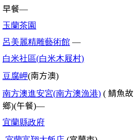
早餐
—
玉蘭茶園
呂美麗精雕藝術館
—
白米社區
白米木屐村
(
)
豆腐岬
南方澳
(
)
南方澳進安宮
南方澳漁港
鯖魚故
(
)
(
鄉
午餐
)(
)—
宜蘭縣政府
宜蘭富翔大飯店
宜蘭市
-
(
)