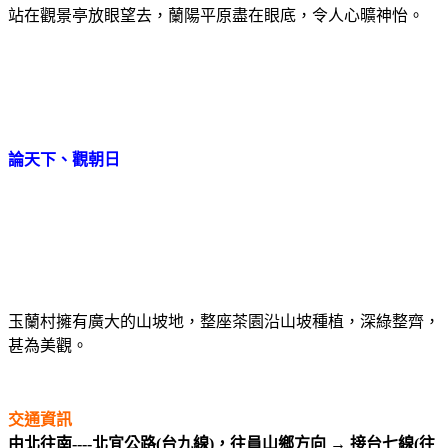
站在觀景亭放眼望去，蘭陽平原盡在眼底，令人心曠神怡。
論天下、觀朝日
玉蘭村擁有廣大的山坡地，
整座茶園沿山坡種植，深綠整齊，
甚為美觀。
交通資訊
由北往南----
北宜公路
(
台九線
)
，往員山鄉方向
→
接台七線
(
往