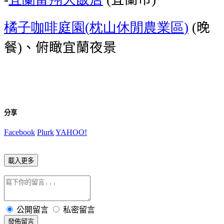
橘子咖啡庭園
枕山休閒農業區
晚
(
)
(
餐
、俯瞰宜蘭夜景
)
分享
Facebook
Plurk
YAHOO!
載入更多
公開留言
私密留言
發佈留言