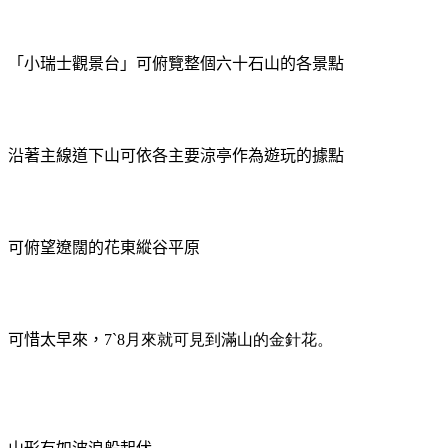
「小瑞士觀景台」可俯覽整個六十石山的各景點
沿著主線道下山可依各主要涼亭作為遊玩的據點
可俯望遼闊的花東縱谷平原
可惜太早來，
7`8月來就可見到滿山的金針花。