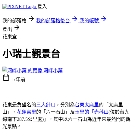
登入
我的部落格
我的部落格後台
我的帳號
登出
花東宜
小瑞士觀景台
河畔小築
17年前
花東最負盛名的
三大針山
，分別為
台東太麻里
的「太麻里
山」、
花蓮富里
的「六十石山」及
玉里的「赤科山
(
位於台九
線南下
287.5
公里
處
)
」，其中以六十石山為近年來最熱門的觀
光景點。