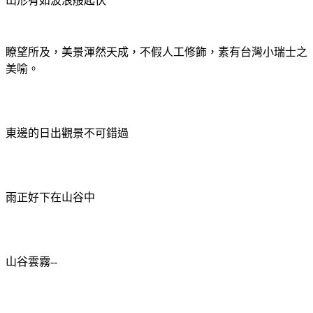
山形有如波浪般起伏
瞭望所及，美景渾然天成，不假人工修飾，素有台灣小瑞士之
美喻。
東邊的日出觀景不可錯過
雨正好下在山谷中
山谷雲霧--