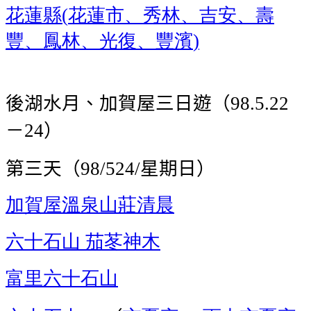
花蓮縣
花蓮市、秀林、吉安、壽
(
豐、鳳林、光復、豐濱
)
後湖水月、加賀屋三日遊（
98.5.22
－
）
24
第三天（
星期日）
98/524/
加賀屋溫泉山莊清晨
六十石山
茄苳神木
富里六十石山