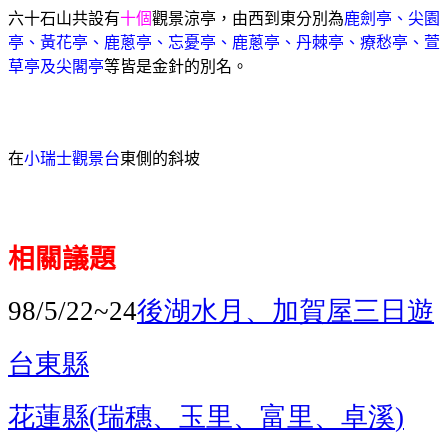
六十石山共設有
十個
觀景涼亭，由西到東分別為
鹿劍亭、尖園
亭、黃花亭、鹿蔥亭、忘憂亭、鹿蔥亭、丹棘亭、療愁亭、萱
草亭及尖閣亭
等皆是金針的別名。
在
小瑞士觀景台
東側的斜坡
相關議題
後湖水月、加賀屋三日遊
98/5/22~24
台東縣
花蓮縣
瑞穗、玉里、富里、卓溪
(
)