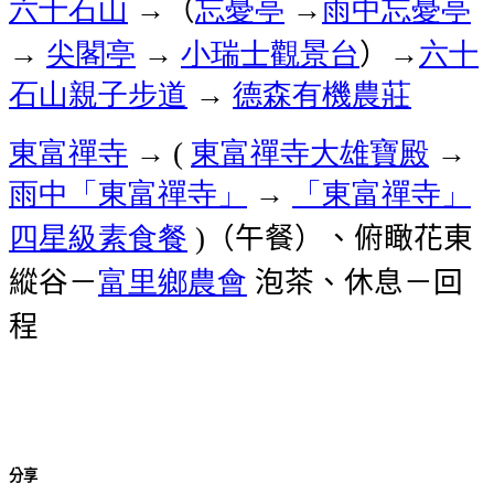
六十石山
→（
忘憂亭
→
雨中忘憂亭
→
尖閣亭
→
小瑞士觀景台
）→
六十
石山親子步道
→
德森有機農莊
東富禪寺
→
東富禪寺大雄寶殿
→
(
雨中「東富禪寺」
→
「東富禪寺」
四星級素食餐
（午餐）、俯瞰花東
)
縱谷－
富里鄉農會
泡茶、休息－回
程
分享