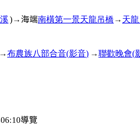
溪
→海端
南橫第一景
天龍吊橋
→
天龍
)
→
布農族
八部合音
影音
→
聯歡晚會
(
)
(
與
導覽
06:10