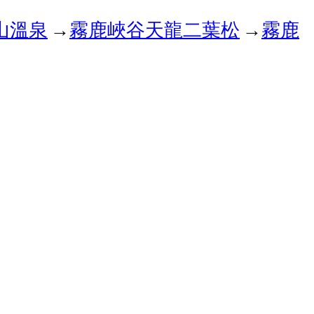
山溫泉
→
霧鹿峽谷
天龍二葉松
→
霧鹿