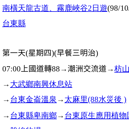
南橫天龍古道、霧鹿峽谷
日遊
2
(98/10
台東縣
第一天
星期四
早餐三明治
(
)(
)
上國道轉
→潮洲交流道→
枋
07:00
88
→
大武鄉南興休息站
→
台東
金崙溫泉
→
太麻里
水災後
(88
)
→
台東縣卑南鄉
→
台東原生應用植物