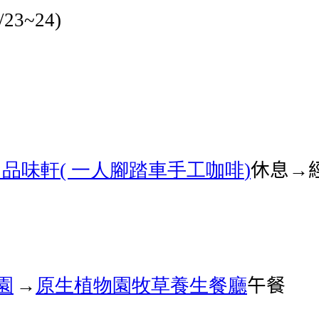
/23~24)
山品味軒
一人腳踏車手工咖啡
休息→
(
)
園
→
原生植物園
牧草養生餐廳
午餐