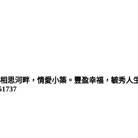
 (相思河畔，情愛小築。豐盈幸福，毓秀人生
351737