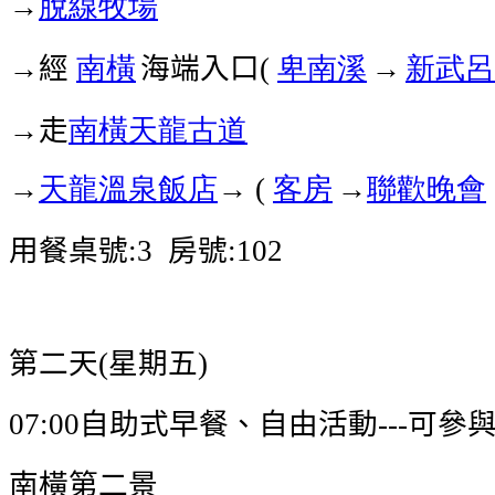
→
脫線牧場
→經
南橫
海端入口
卑南溪
→
新武呂
(
→走
南橫天龍古道
→
天龍溫泉飯店
→
客房
→
聯歡晚會
(
用餐桌號
房號
:3
:102
第二天
星期五
(
)
自助式早餐、自由活動
可參
07:00
---
南橫第二景