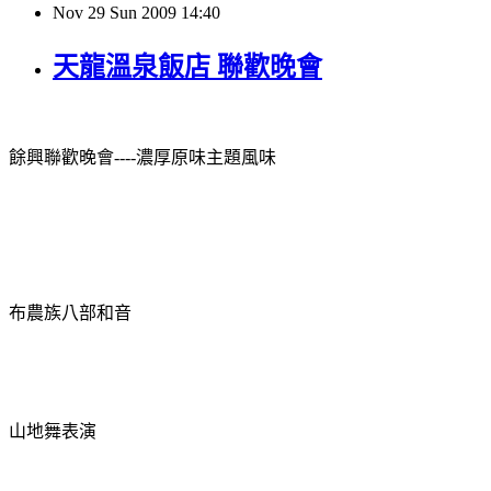
Nov
29
Sun
2009
14:40
天龍溫泉飯店 聯歡晚會
餘興聯歡晚會
----
濃厚原味主題風味
布農族八部和音
山地舞表演