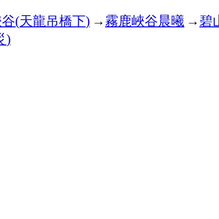
峽谷
天龍吊橋下
→
霧鹿峽谷晨曦
→
碧
(
)
災
)