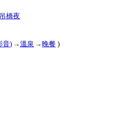
吊橋
夜
影音
→
溫泉
→
晚餐
)
)