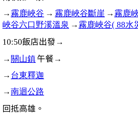
→
霧鹿峽谷
→
霧鹿峽谷
斷崖
→
霧鹿
峽谷
六口野溪溫泉
→
霧鹿峽谷
水
( 88
飯店出發→
10:50
→
關山鎮
午餐→
→
台東釋迦
→
南迴公路
回抵高雄。