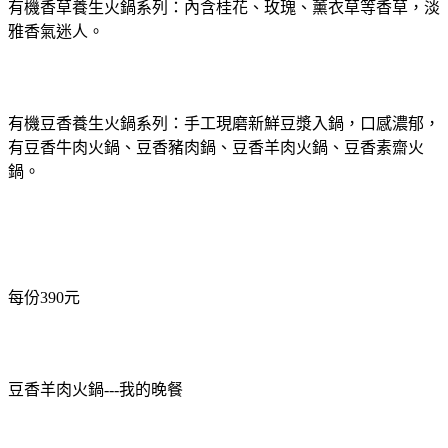
有機香草養生火鍋系列：內含桂花、玫瑰、薰衣草等香草，淡
雅香氣迷人。
有機豆香養生火鍋系列：
手工現磨新鮮豆漿入鍋，口感濃郁，
有豆香牛肉火鍋、豆香豬肉鍋、豆香羊肉火鍋、
豆香素齋火
鍋。
每份
390
元
豆香羊肉火鍋---我的晚餐