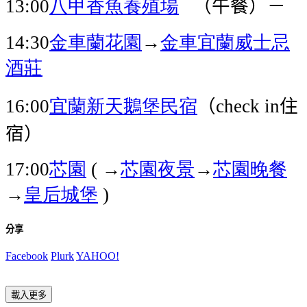
八甲香魚養殖場
（午餐）－
13:00
金車蘭花園
→
金車宜蘭威士忌
14:30
酒莊
宜蘭
新天鵝堡民宿
（
住
16:00
check in
宿）
芯園
→
芯園
夜景
→
芯園
晚餐
17:00
(
→
皇后城堡
)
分享
Facebook
Plurk
YAHOO!
載入更多