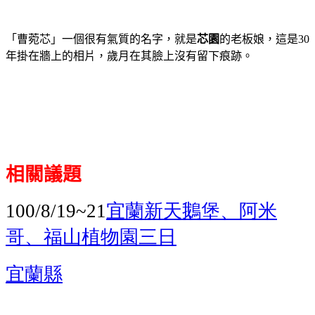
「曹菀芯」一個很有氣質的名字，就是
芯園
的老板娘，這是
30
年掛在牆上的相片，歲月在其臉上沒有留下痕跡。
相關議題
宜蘭新天鵝堡、阿米
100/8/19~21
哥、福山植物園三日
宜蘭縣