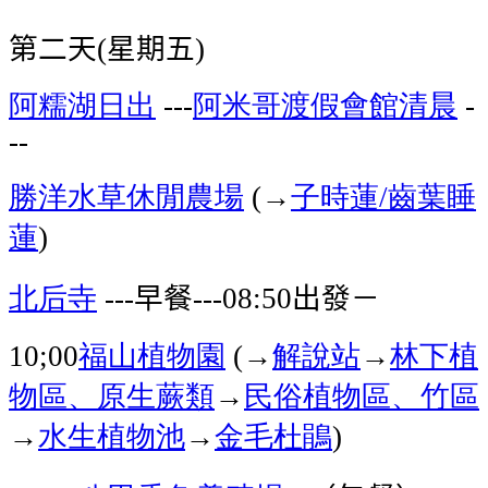
第二天
星期五
(
)
阿糯湖
日出
阿米哥渡假會館
清晨
---
-
--
勝洋水草休閒農場
→
子時蓮
齒葉睡
(
/
蓮
)
北后寺
早餐
出發－
---
---08:50
福山植物園
→
解說站
→
林下植
10;00
(
物區、原生蕨類
→
民俗植物區、竹區
→
水生植物池
→
金毛杜鵑
)