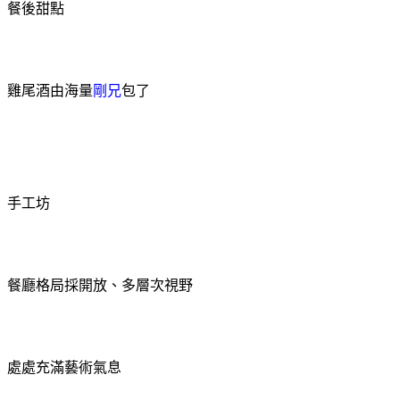
餐
後甜點
雞尾酒由海量
剛兄
包了
手工坊
餐廳格局採開放、多層次視野
處處充滿藝術氣息