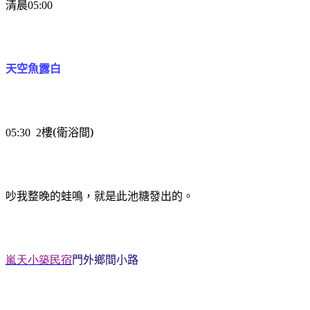
清晨
05:00
天空魚露白
樓(衛浴間)
05:30
2
吵我整晚的蛙鳴，就是此池糖發出的。
嵐天小築民宿
門外鄉間小路