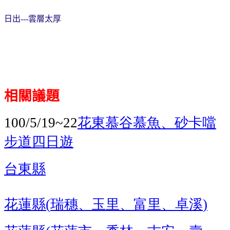
日出
雲層太厚
---
相關議題
花東慕谷慕魚、砂卡噹
100/5/19~22
步道四日遊
台東縣
花蓮縣
瑞穗、玉里、富里、卓溪
(
)