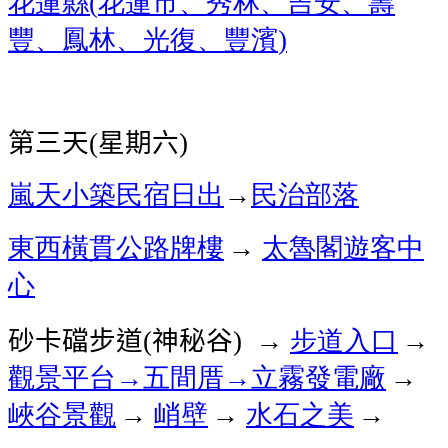
花蓮縣
花蓮市、秀林、吉安、壽
(
豐、鳳林、光復、豐濱
)
第三天
星期六
(
)
嵐天小築民宿
日出
→
民治部落
東西橫貫公路牌樓
太魯閣遊客中
→
心
砂卡礑步道
神秘谷
步道入口
(
) →
→
觀景平台→五間厝→立霧發電廠
→
峽谷景觀
峭壁
水石之美
→
→
→