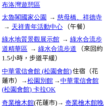
布洛灣遊憩區
太魯閣國家公園
慈母橋、祥德寺
→
天祥青年活動中心
（午餐）
→
綠水地質景觀展示館
綠水合流步
→
道精華區
綠水合流步道
（來回約
→
小時，步道平緩）
1.5
中華電信會館
松園會館
住宿（花
(
)
蓮市）→
松園別館
→
中華電信會館
松園會館
卡拉
(
)
OK
奇業檜木館
花蓮市
奇業檜木館晚
(
)→