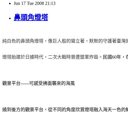
Jun
17
Tue
2008
21:13
鼻頭角燈塔
純白色的鼻頭角燈塔，像巨人般的聳立著，默默的守護著臺灣
燈塔始建於日據時代，二次大戰時曾遭盟軍炸毀。
民國
60
年，
觀景平台------可感受拂面襲來的海風
繞到後方的觀景平台，從不同的角度欣賞燈塔融入海天一色的