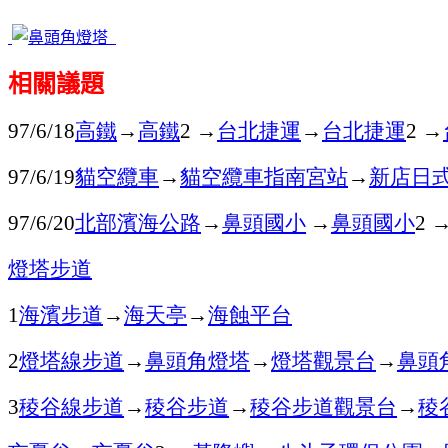
相關議題
高鐵
→
高鐵
→
台北捷運
→
台北捷運
→
97/6/18
2
2
貓空纜車
→
貓空纜車指南宮站
→
新店日
97/6/19
北部濱海公路
→
鼻頭國小
→
鼻頭國小
97/6/20
2
燈塔步道
海濱步道
→
海天亭
→
海蝕平台
1
燈塔線步道
→
鼻頭角燈塔
→
燈塔觀景台
→
鼻頭
2
稜谷線步道
→
稜谷步道
→
稜谷步道觀景台
→
稜
3