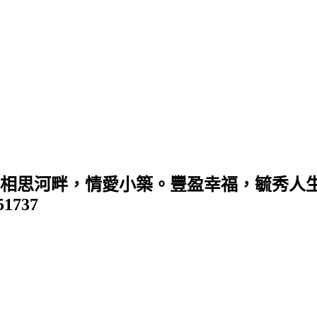
 (相思河畔，情愛小築。豐盈幸福，毓秀人生
351737