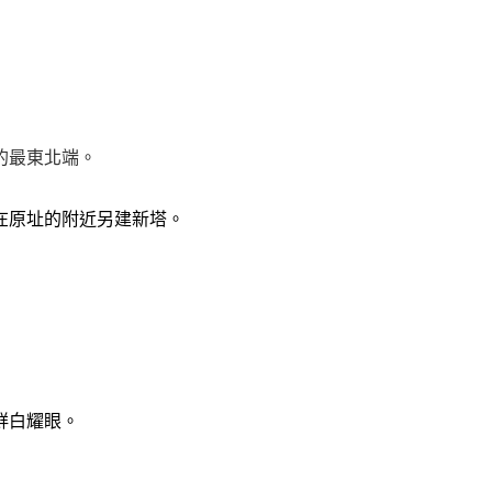
的最東北端。
在原址的附近另建新塔。
鮮白耀眼。