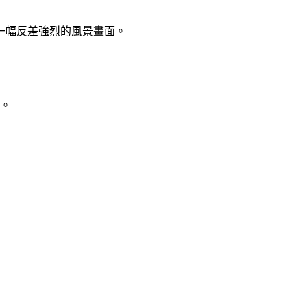
一幅反差強烈的風景畫面。
標。