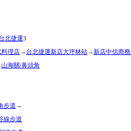
台北捷運
3
式料理店
→
台北捷運新店大坪林站
→
新店中信商務
→
山海關
鼻頭角
/
角步道
→
谷線步道