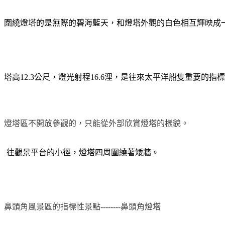
圍繞燈塔的是無際的碧海藍天，和燈塔外觀的白色相互輝映成
塔高12.3公尺，燈光射程16.6浬，是往來太平洋船隻重要的指
燈塔區不開放參觀的，只能從外部欣賞燈塔的樣貌。
往觀景平台的小徑，燈塔四周圍繞著矮牆。
鼻頭角風景區的指標性景點--------鼻頭角燈塔