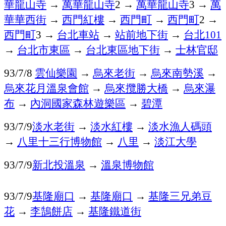
華龍山寺
→
萬華龍山寺
→
萬華龍山寺
→
萬
2
3
華華西街
→
西門紅樓
→
西門町
→
西門町
→
2
西門町
→
台北車站
→
站前地下街
→
台北
3
101
→
台北市東區
→
台北東區地下街
→
士林官邸
雲仙樂園
→
烏來老街
→
烏來南勢溪
→
93/7/8
烏來花月溫泉會館
→
烏來攬勝大橋
→
烏來瀑
布
→
內洞國家森林遊樂區
→
碧潭
淡水老街
→
淡水紅樓
→
淡水漁人碼頭
93/7/9
→
八里十三行博物館
→
八里
→
淡江大學
新北投溫泉
→
溫泉博物館
93/7/9
基隆廟口
→
基隆廟口
→
基隆三兄弟豆
93/7/9
花
→
李鵠餅店
→
基隆鐵道街