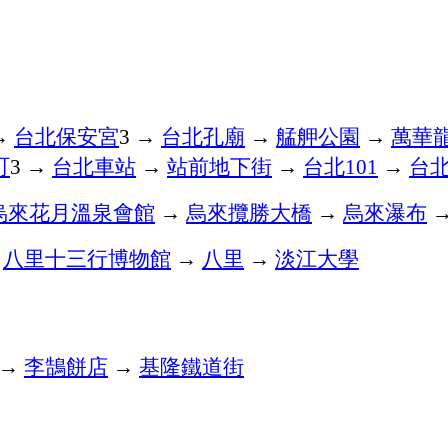
→
台北保安宮
→
台北孔廟
→
艋舺公園
→
萬華
3
町
→
台北車站
→
站前地下街
→
台北
→
台
3
101
烏來花月溫泉會館
→
烏來攬勝大橋
→
烏來瀑布
八里十三行博物館
→
八里
→
淡江大學
→
李鵠餅店
→
基隆鐵道街