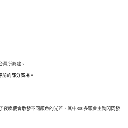
台灣所興建。
寺前的部分廣場。
了夜晚便會散發不同顏色的光芒，其中
800
多顆會主動閃閃發