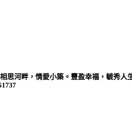
 (相思河畔，情愛小築。豐盈幸福，毓秀人生
351737