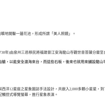
前曠地開鑿一蓮花池，形成所謂「美人照鏡」。
738
年
)
由泉州三邑移民將福建晉江安海龍山寺觀世音菩薩分靈至
船艙，以能安全渡海來台，而這些石板，後來也就用來舖設龍山
與西洋
12
星座之星象圖誌手法設計，共嵌入
2,000
多顆小星星，到
配觸控式導覽螢幕，進行星象表演。