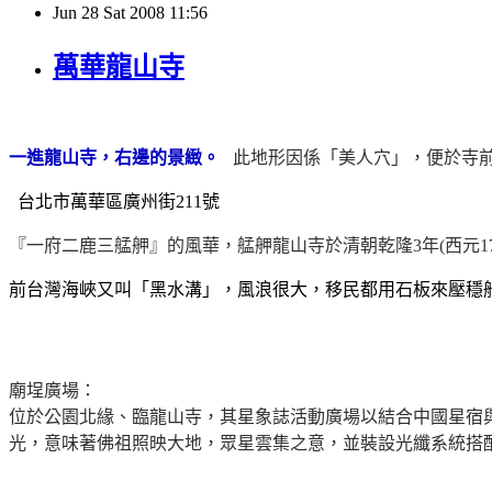
Jun
28
Sat
2008
11:56
萬華龍山寺
一進龍山寺，右邊的景緻。
此地形因係「美人穴」，便於寺
台北市萬華區廣州街211號
『一府二鹿三艋舺』的風華，艋舺龍山寺於清朝乾隆
3
年
(
西元
1
前台灣海峽又叫「黑水溝」，風浪很大，移民都用石板來壓穩
廟埕廣場：
位於公園北緣、臨龍山寺，其星象誌活動廣場以結合中國星宿
光，意味著佛祖照映大地，眾星雲集之意，並裝設光纖系統搭