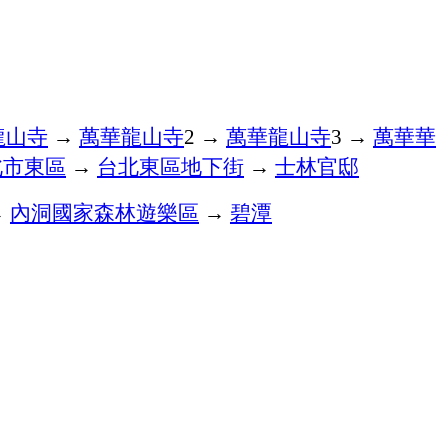
龍山寺
→
萬華龍山寺
→
萬華龍山寺
→
萬華華
2
3
北市東區
→
台北東區地下街
→
士林官邸
→
內洞國家森林遊樂區
→
碧潭