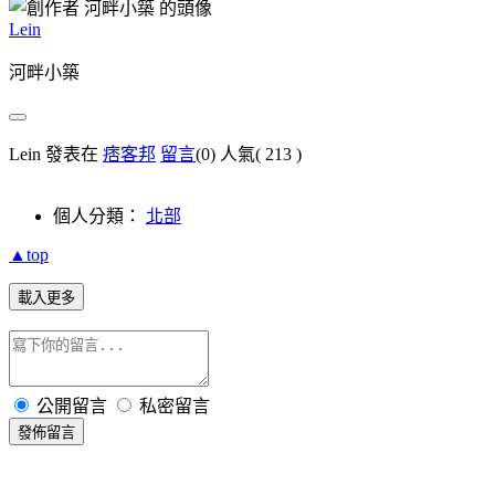
Lein
河畔小築
Lein 發表在
痞客邦
留言
(0)
人氣(
213
)
個人分類：
北部
▲top
載入更多
公開留言
私密留言
發佈留言