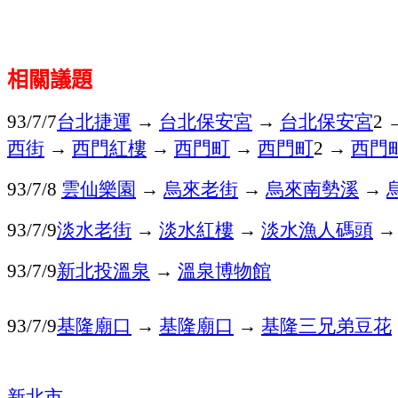
相關議題
台北捷運
→
台北保安宮
→
台北保安宮
93/7/7
2
西街
→
西門紅樓
→
西門町
→
西門町
→
西門
2
雲仙樂園
→
烏來老街
→
烏來南勢溪
→
93/7/8
淡水老街
→
淡水紅樓
→
淡水漁人碼頭
→
93/7/9
新北投溫泉
→
溫泉博物館
93/7/9
基隆廟口
→
基隆廟口
→
基隆三兄弟豆花
93/7/9
新北市