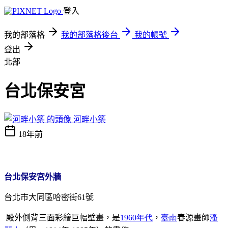
登入
我的部落格
我的部落格後台
我的帳號
登出
北部
台北保安宮
河畔小築
18年前
台北保安宮外牆
台北市大同區哈密街61號
殿外側背三面彩繪巨幅壁畫，是
1960
年代
，
臺南
春源畫師
潘