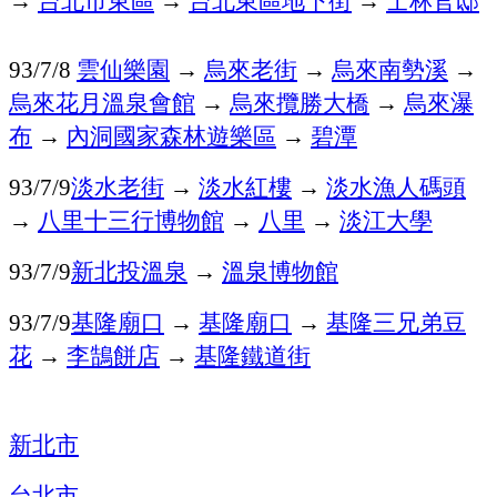
雲仙樂園
→
烏來老街
→
烏來南勢溪
→
93/7/8
烏來花月溫泉會館
→
烏來攬勝大橋
→
烏來瀑
布
→
內洞國家森林遊樂區
→
碧潭
淡水老街
→
淡水紅樓
→
淡水漁人碼頭
93/7/9
→
八里十三行博物館
→
八里
→
淡江大學
新北投溫泉
→
溫泉博物館
93/7/9
基隆廟口
→
基隆廟口
→
基隆三兄弟豆
93/7/9
花
→
李鵠餅店
→
基隆鐵道街
新北市
台北市