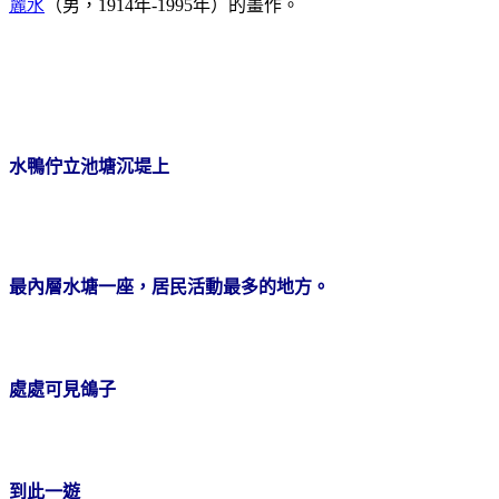
麗水
（男，
1914
年
-1995
年）的畫作。
水鴨佇立池塘沉堤上
最內層水塘一座，居民活動最多的地方。
處處可見鴿子
到此一遊