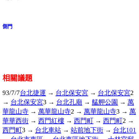
側門
相關議題
台北捷運
→
台北保安宮
→
台北保安宮
93/7/7
2
→
台北保安宮
→
台北孔廟
→
艋舺公園
→
萬
3
華龍山寺
→
萬華龍山寺
→
萬華龍山寺
→
萬
2
3
華華西街
→
西門紅樓
→
西門町
→
西門町
→
2
西門町
→
台北車站
→
站前地下街
→
台北
3
101
→
台北市東區
→
台北東區地下街
→
士林官邸