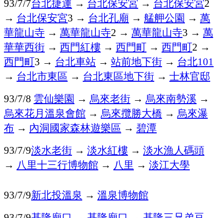
台北捷運
→
台北保安宮
→
台北保安宮
93/7/7
2
→
台北保安宮
→
台北孔廟
→
艋舺公園
→
萬
3
華龍山寺
→
萬華龍山寺
→
萬華龍山寺
→
萬
2
3
華華西街
→
西門紅樓
→
西門町
→
西門町
→
2
西門町
→
台北車站
→
站前地下街
→
台北
3
101
→
台北市東區
→
台北東區地下街
→
士林官邸
雲仙樂園
→
烏來老街
→
烏來南勢溪
→
93/7/8
烏來花月溫泉會館
→
烏來攬勝大橋
→
烏來瀑
布
→
內洞國家森林遊樂區
→
碧潭
淡水老街
→
淡水紅樓
→
淡水漁人碼頭
93/7/9
→
八里十三行博物館
→
八里
→
淡江大學
新北投溫泉
→
溫泉博物館
93/7/9
基隆廟口
→
基隆廟口
→
基隆三兄弟豆
93/7/9