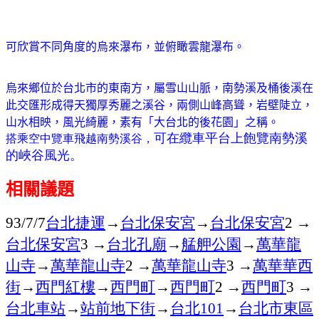
可欣賞不同角度的烏來瀑布，並俯瞰雲龍瀑布。
烏來鄉
位於台北市的東南方，屬雪山山脈，南勢溪及桶後溪在
此交匯形成得天獨厚秀麗之溪谷，兩側山峰高聳，岩壁陡立，
山水相映，風光綺麗，素有「大台北的後花園」之稱。
可在纜車平台上飽覽南勢溪
搭乘空中覽車飛越南勢溪谷，
的峽谷風光。
相關議題
台北捷運
→
台北保安宮
→
台北保安宮
→
93/7/7
2
台北保安宮
→
台北孔廟
→
艋舺公園
→
萬華龍
3
山寺
→
萬華龍山寺
→
萬華龍山寺
→
萬華華西
2
3
街
→
西門紅樓
→
西門町
→
西門町
→
西門町
→
2
3
台北車站
→
站前地下街
→
台北
→
台北市東區
101