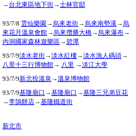
→
台北東區地下街
→
士林官邸
雲仙樂園
→
烏來老街
→
烏來南勢溪
→
烏
93/7/8
來花月溫泉會館
→
烏來攬勝大橋
→
烏來瀑布
→
內洞國家森林遊樂區
→
碧潭
淡水老街
→
淡水紅樓
→
淡水漁人碼頭
→
93/7/9
八里十三行博物館
→
八里
→
淡江大學
新北投溫泉
→
溫泉博物館
93/7/9
基隆廟口
→
基隆廟口
→
基隆三兄弟豆花
93/7/9
→
李鵠餅店
→
基隆鐵道街
新北市