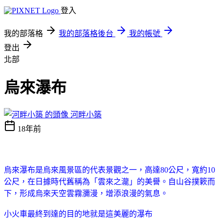
登入
我的部落格
我的部落格後台
我的帳號
登出
北部
烏來瀑布
河畔小築
18年前
烏來瀑布是烏來風景區的代表景觀之一，高達
80
公尺
，寬約
10
公尺
，在日據時代舊稱為「雲來之瀧」的美譽。自山谷撲簌而
下，形成烏來天空雲霧瀰漫，增添浪漫的氣息。
小火車最終到達的目的地就是這美麗的瀑布