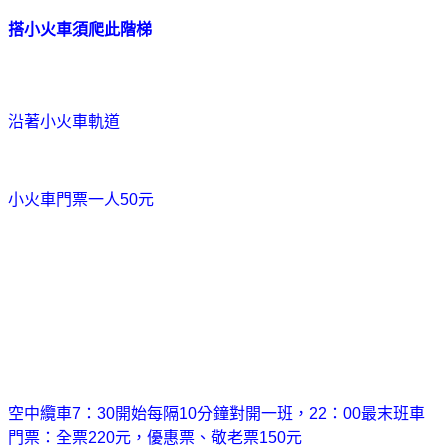
搭小火車須爬此階梯
沿著小火車軌道
小火車門票一人
50
元
空中纜車
7
：
30
開始每隔
10
分鐘對開一班，
22
：
00
最末班車
門票：全票
220
元，優惠票、敬老票
150
元