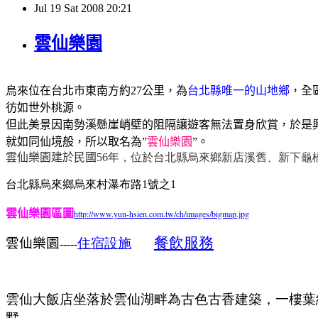
Jul
19
Sat
2008
20:21
雲仙樂園
烏來位在台北市東南方約
27
公里
，為
台北縣唯一的山地鄉
，全
彷如世外桃源。
但此美景因南勢溪懸崖峭壁的阻隔讓遊客無法置身欣賞，於是
就如同仙境般，所以取名為
”
雲仙樂園
”
。
雲仙樂園建於民國
56年，位於台北縣烏來鄉新店溪舊、新下龜
台北縣烏來鄉烏來村瀑布路1號之1
雲仙樂園區圖
http://www.yun-hsien.com.tw/ch/images/bigmap.jpg
餐
飲服務
雲仙樂園
住宿設施
-----
雲仙大飯店坐落於雲仙湖畔為古色古香建築，一樓葉
墅。