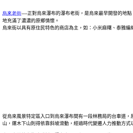
烏來老街
----
正對烏來瀑布的瀑布老街，是烏來最早開發的地點
地充滿了濃濃的原鄉情懷。
烏來街以具有原住民特色的商店為主，如：小米麻糬、泰雅編
從烏來風景特定區入口到烏來瀑布間有一段林務局的台車道，
山，運木下山則得依靠斜坡滑動，經過時代變遷人力推動方式