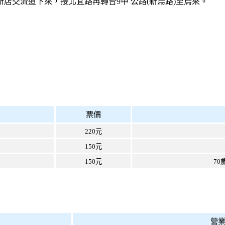
新店交流道下來，接北宜路再轉台
9
甲 公路
(
新烏路
)
至烏來。
票價
220
元
150
元
150
元
70
營