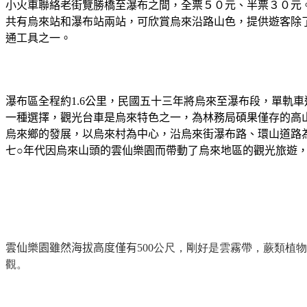
小火車聯絡老街覽勝橋至瀑布之間，全票５０元、半票３０元
共有烏來站和瀑布站兩站，可欣賞烏來沿路山色，提供遊客除
通工具之一。
瀑布區全程約
1.6
公里
，民國五十三年將烏來至瀑布段，單軌車
一種選擇，觀光台車是烏來特色之一，為林務局碩果僅存的高
烏來鄉的發展，以烏來村為中心，沿烏來街瀑布路、環山道路
七
○
年代因烏來山頭的雲仙樂園而帶動了烏來地區的觀光旅遊
雲仙樂園雖然海拔高度僅有
500公尺，剛好是雲霧帶，蕨類植
觀。