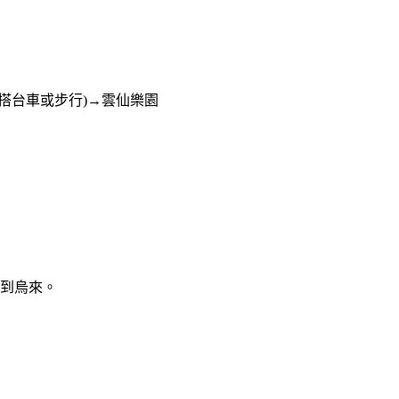
搭台車或步行
)→
雲仙樂園
到烏來。