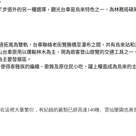
。
了步道外的另一種選擇，觀光台車是烏來特色之一，為林務局碩
道拓寬為雙軌，台車聯絡老街覽勝橋至瀑布之間，共有烏來站和
山台車原用以運輸林木為主，現為遊客登山遊覽的交通工具之一
為主要發展區。
，使得泰雅族的編織、歌舞及原住民小吃，躍上檯面成為烏來的
物在這裡大量繁衍，有紀錄的蕨類已經高達140種。雲仙樂園也