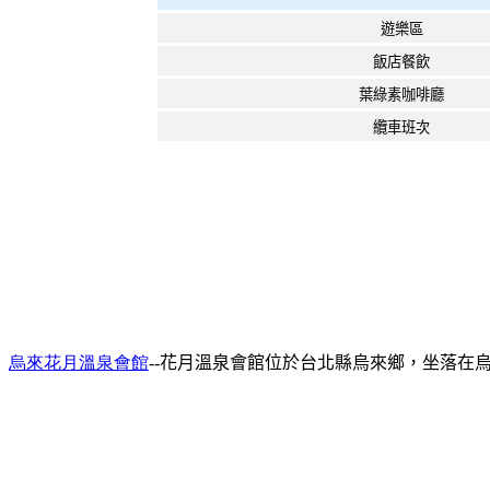
遊樂區
飯店餐飲
葉綠素咖啡廳
纜車班次
烏來花月溫泉會館
--
花月溫泉會館位於台北縣烏來鄉，坐落在