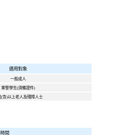
適用對象
一般成人
軍警學生
(
須備證件
)
歲
(
含
)
以上老人及殘障人士
業時間