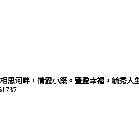
 (相思河畔，情愛小築。豐盈幸福，毓秀人生
351737