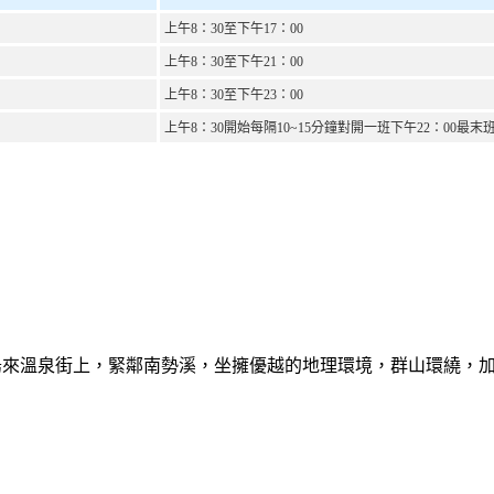
上午
8
：
30
至下午
17
：
00
上午
8
：
30
至下午
21
：
00
上午
8
：
30
至下午
23
：
00
上午
8
：
30
開始每隔
10~15
分鐘對開一班下午
22
：
00
最末
烏來溫泉街上，緊鄰南勢溪，坐擁優越的地理環境，群山環繞，