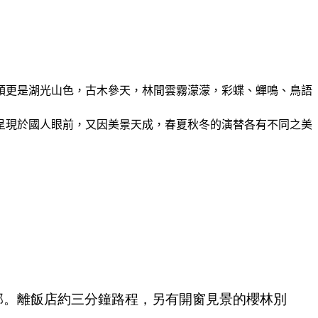
頭更是湖光山色，古木參天，林間雲霧濛濛，彩蝶、蟬鳴、鳥語
呈現於國人眼前，又因美景天成，春夏秋冬的演替各有不同之美
部。離飯店約三分鐘路程，另有開窗見景的櫻林別