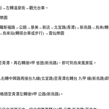
街→左轉溫泉街→觀光台車。
樂園
羅斯福路
→
公館
→
景美
→
新店
→
北宜路
(
青潭
)→
新烏路
→
烏來
(
轉
→
烏來站
(
轉搭台車或步行
) →
雲仙樂園
至青潭，再右轉接
9
甲 省道
(
新烏路
)
，即可到烏來風景區。
,
右轉中興路再接台九線
(
北宜路
)
至青潭右轉台 九甲 線
(
新烏路
)
即
格頭至青潭左轉接
9
甲 公路
(
新烏路
)
。