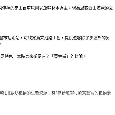
果僅存的高山台車原用以運輸林木為主，現為遊客登山遊覽的交
瀑布站兩站，可欣賞烏來沿路山色，提供遊客除了步道外的另
。
主要特色，當時烏來街便有了「黃金街」的封號。
善加利用蕨類植物的生態資源，有3條步道都可欣賞豐富的植物景