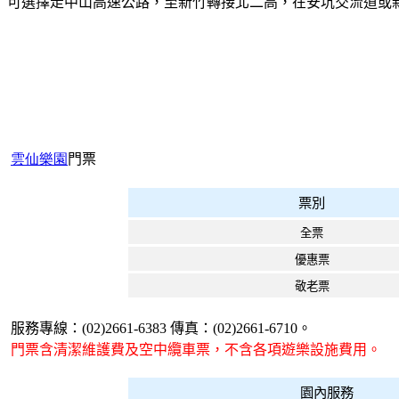
可選擇走中山高速公路，至新竹轉接北二高，在安坑交流道或
雲仙樂園
門票
票別
全票
優惠票
敬老票
服務專線
：
(02)2661-6383
傳真：
(02)2661-6710
。
門票含清潔維護費及空中纜車票，不含各項遊樂設施費用。
園內服務