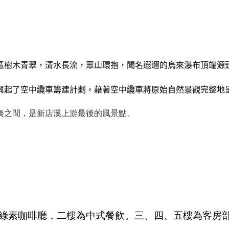
區樹木青翠，清水長流，眾山環抱，聞名遐邇的烏來瀑布頂端源
興起了空中纜車籌建計劃，藉著空中纜車將原始自然景觀完整地
橋之間，是新店溪上游最後的風景點。
綠素咖啡廳，二樓為中式餐飲。三、四、五樓為客房