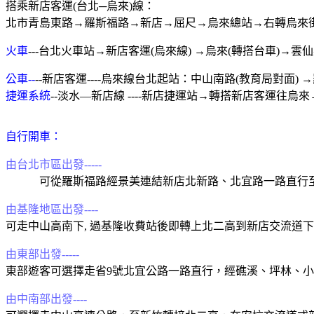
搭乘新店客運
(
台北─烏來
)
線：
北市青島東路→羅斯福路→新店→屈尺→烏來總站→右轉烏來
火車
---
台北火車站
→
新店客運
(
烏來線
) →
烏來
(
轉搭台車
)→
雲仙
公車
--
--
新店客運
----
烏來線台北起站：中山南路
(
教育局對面
) →
捷運系統
--
淡水
—
新店線
----
新店捷運站
→
轉搭新店客運往烏來
自行開車：
由台北市區出發
-----
可從羅斯福路經景美連結新店北新路、北宜路一路直行
由基隆地區出發
----
可走中山高南下
,
過基隆收費站後即轉上北二高到新店交流道下
由東部出發
-----
東部遊客可選擇走省
9
號北宜公路一路直行，經礁溪、坪林、小
由中南部出發
----