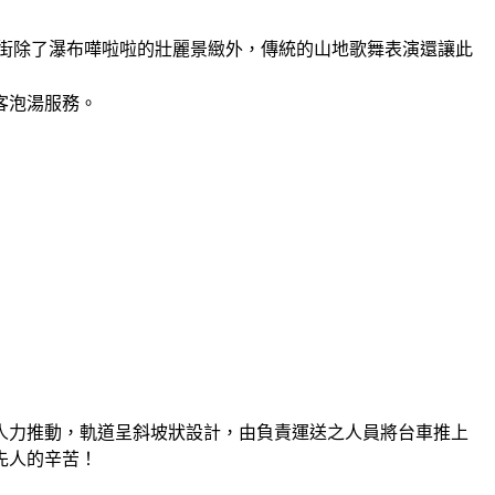
街除了瀑布嘩啦啦的壯麗景緻外，傳統的山地歌舞表演還讓此
客泡湯服務。
人力推動，軌道呈斜坡狀設計，由負責運送之人員將台車推上
先人的辛苦！