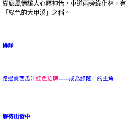
綠廊風情讓人心曠神怡，車道兩旁綠化林，有
「綠色的大甲溪」之稱。
排隊
路邊賣西瓜汁
紅色招牌
------成為綠蔭中的主角
靜待出發中