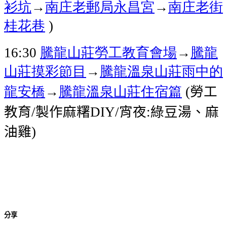
衫坑
→
南庄老郵局
永昌宮
→
南庄老街
桂花巷
)
騰龍山莊
勞工教育會場
→
騰龍
16:30
山莊
摸彩節目
→
騰龍溫泉山莊
雨中的
龍安橋
→
騰龍溫泉山莊
住宿篇
勞工
(
教育
製作麻糬
宵夜
綠豆湯、麻
/
DIY/
:
油雞
)
分享