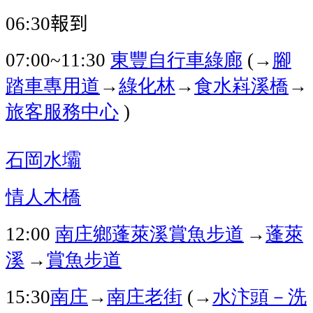
報到
06:30
東豐自行車綠廊
→
腳
07:00~11:30
(
踏車專用道
→
綠化林
→
食水嵙溪橋
→
旅客服務中心
)
石岡水壩
情人木橋
南庄鄉蓬萊溪賞魚步道
→
蓬萊
12:00
溪
→
賞魚步道
南庄
→
南庄老街
→
水汴頭－洗
15:30
(