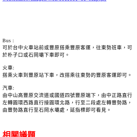
Bus :
可於台中火車站前或豐原搭乘豐原客運，往東勢班車，可
於朴子口或石岡壩下車即可。
火車:
搭乘火車到豐原站下車，改搭乘往東勢的豐原客運即可。
汽車:
由中山高豐原交流道或國道四號豐原端下，由中正路直行
左轉圓環西路直行接圓環北路，行至二段處左轉豐勢路，
由豐勢路直行至石岡水壩處，延指標即可看見。
相關議題