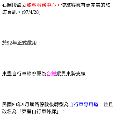
石岡段設立
旅客服務中心，
使旅客擁有更完美的旅
遊資訊。(97/4/28)
於
92
年正式啟用
東豐自行車綠廊原為
台鐵
縱貫東勢支線
民國
80
年
9
月鐵路停駛後轉型為
自行車專用道
，並且
改名為「東豐自行車綠廊」。