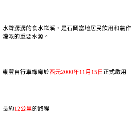
水聲潺潺的食水嵙溪，是石岡當地居民飲用和農
作
灌溉的重要水源。
東豐自行車綠廊於
西元
2000
年
11
月
15
日
正式啟用
長約
12
公里
的路程