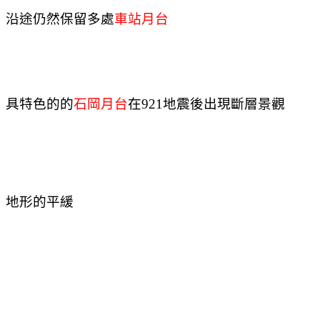
沿途仍然保留多處
車站月台
具特色的的
石岡月台
在
921
地震後出現斷層景觀
地形的平緩