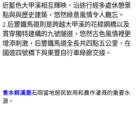
近藍色大甲溪相互輝映，沿途行經多處休憩景
點與與歷史建築，悠然綠意風情令人難忘。
2.
后豐鐵馬道則是跨越大甲溪的花樑鋼橋以及
貫穿獨特建構的九號隧道，悠然古色風情裡更
增添刺激，后豐鐵馬道全長共四點五公里，在
國道四號橋下與東豐自行車綠廊交接。
食水嵙溪是
石岡當地居民飲用和農
作灌溉的重要水
源。