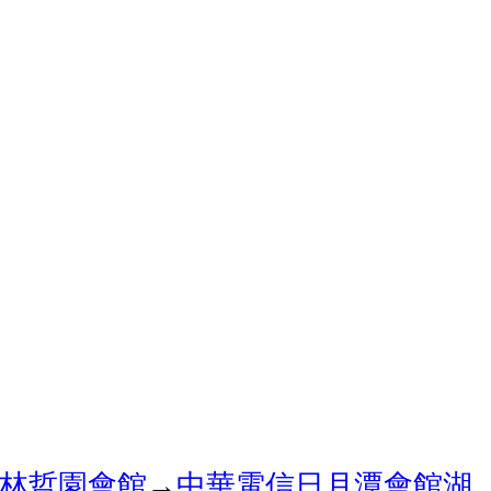
林哲園會館
→
中華電信日月潭會館
湖