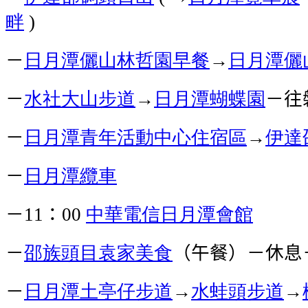
畔
)
－
日月潭儷山林哲園
早餐
→
日月潭儷
－
水社大山步道
→
日月潭蝴蝶園
－往
－
日月潭青年活動中心
住宿區
→
伊達
－
日月潭纜車
－
：
中華電信日月潭會館
11
00
－
邵族頭目袁家美食
（午餐）－休息
－
日月潭
土亭仔步道
→
水蛙頭步道
→