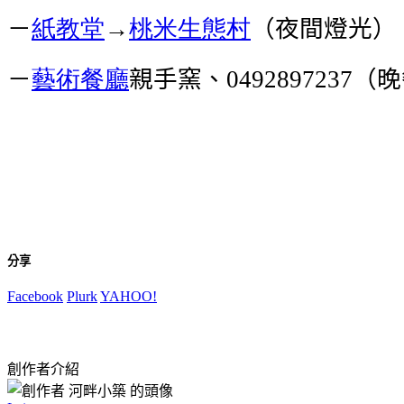
－
紙教堂
→
桃米生態村
（夜間燈光）
－
藝術餐廳
親手窯、
（晚
0492897237
分享
Facebook
Plurk
YAHOO!
創作者介紹