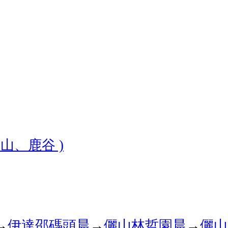
竹山、鹿谷
)
→
伊達邵碼頭
晨
→
儷山林哲園
晨
→
儷山