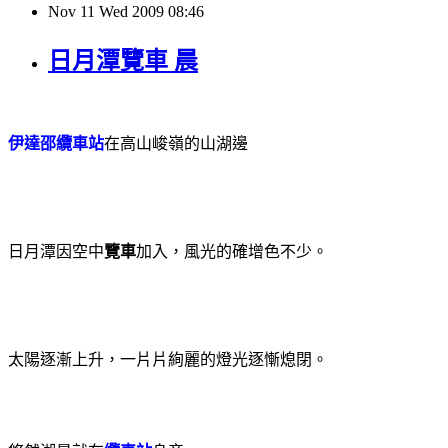
Nov
11
Wed
2009
08:46
日月潭覽車 晨
伊達邵纜車站
在高山峻嶺的山湖邊
日月潭因空中
覽車
加入，風光的確增色不少
。
太陽逐漸上升，一片片絢麗的燈光逐慚熄閉。