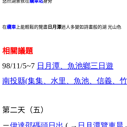
悠然湖景就在
纜車站
身旁
在
纜車
上能輕鬆的覽盡
日月潭
迷人多變如詩畫般的湖 光山色
相關議題
日月潭、魚池鄉
三日遊
98/11/5~7
南投縣
集集、水里、魚池、信義、
(
第二天（五）
－
伊達邵碼頭
日出
→
日月潭覽車
晨
(