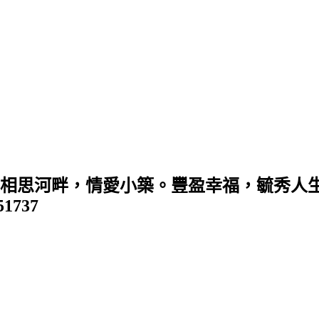
 (相思河畔，情愛小築。豐盈幸福，毓秀人生
351737