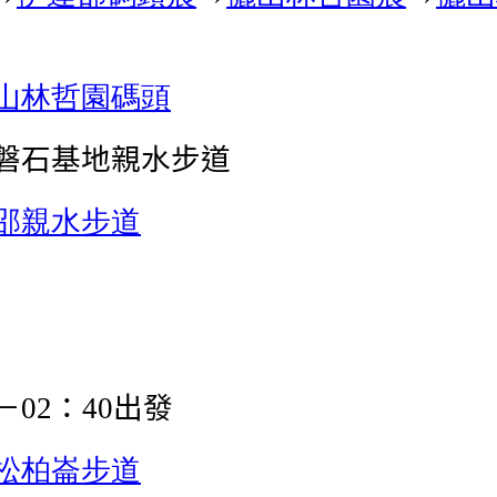
山林哲園
碼頭
磐石基地親水步道
邵親水步道
－
：
出發
02
40
松柏崙步道