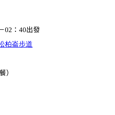
－
：
出發
02
40
松柏崙步道
餐）