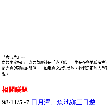
「奇力魚」
---
魚類學家指出，奇力魚應該是「克氏鱎」，生長在各地低海拔
奇力魚與邵族的關係，一如飛魚之於雅美族，牠們是邵族人重
遍。
相關議題
日月潭、魚池鄉
三日遊
98/11/5~7