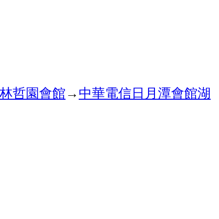
林哲園會館
→
中華電信日月潭會館
湖