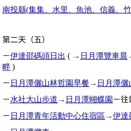
南投縣
集集、水里、魚池、信義、
(
第二天（五）
－
伊達邵碼頭
日出
→
日月潭覽車
晨
(
畔
)
－
日月潭儷山林哲園
早餐
→
日月潭儷
－
水社大山步道
→
日月潭蝴蝶園
－往
－
日月潭青年活動中心
住宿區
→
伊達