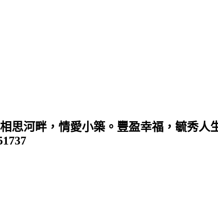
 (相思河畔，情愛小築。豐盈幸福，毓秀人生
351737