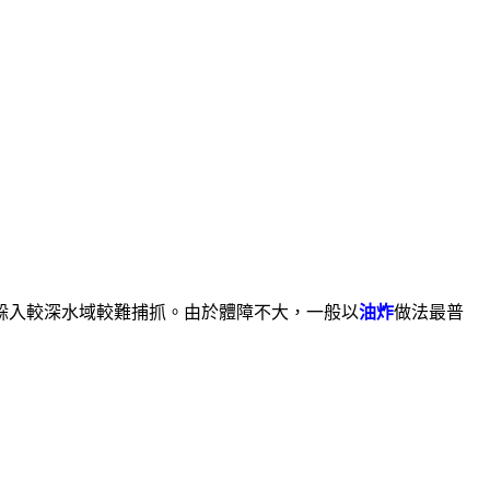
躲入較深水域較難捕抓。由於體障不大，一般以
油炸
做法最普