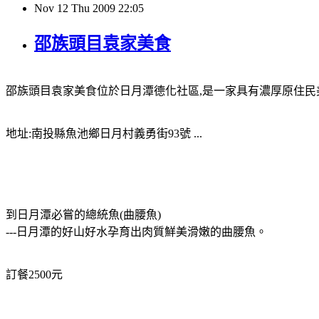
Nov
12
Thu
2009
22:05
邵族頭目袁家美食
邵族頭目袁家美食位於日月潭德化社區
,
是一家具有濃厚原住民
地址
:
南投縣魚池鄉日月村義勇街
93
號
...
到日月潭必嘗的總統魚
(
曲腰魚
)
---
日月潭的好山好水孕育出肉質鮮美滑嫩的曲腰魚。
訂餐
2500
元