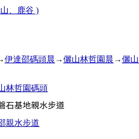
竹山、鹿谷
)
→
伊達邵碼頭
晨
→
儷山林哲園
晨
→
儷山
山林哲園
碼頭
磐石基地親水步道
邵親水步道