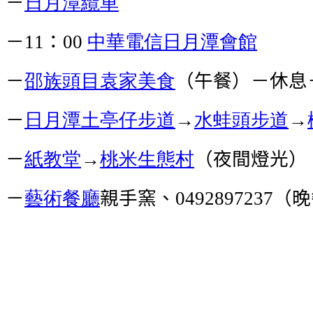
－
日月潭纜車
－
：
中華電信日月潭會館
11
00
－
邵族頭目袁家美食
（午餐）－休息
－
日月潭
土亭仔步道
→
水蛙頭步道
→
－
紙教堂
→
桃米生態村
（夜間燈光）
－
藝術餐廳
親手窯、
（晚
0492897237