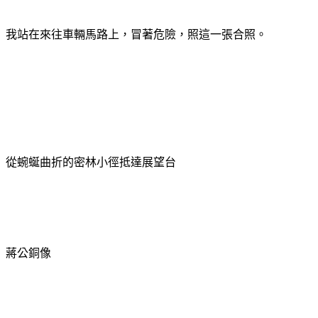
我站在來往車輛馬路上，冒著危險，照這一張合照。
從蜿蜒曲折的密林小徑抵達展望台
蔣公銅像