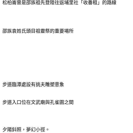
松柏崙曾是
邵族
祖先登陸往返埔里社「收番租」的路線
邵族袁姓氏頭目祖靈祭的重要場所
步道臨潭處設有挑夫雕塑意象
步道入口位在
文武廟與孔雀園之間
夕陽鈄照，夢幻小徑。