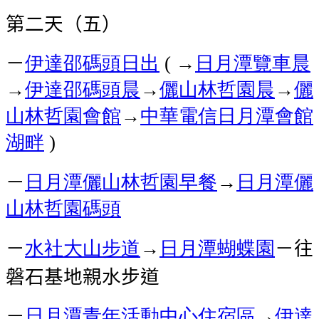
第二天（五）
－
伊達邵碼頭
日出
→
日月潭覽車
晨
(
→
伊達邵碼頭
晨
→
儷山林哲園
晨
→
儷
山林哲園會館
→
中華電信日月潭會館
湖畔
)
－
日月潭儷山林哲園
早餐
→
日月潭儷
山林哲園
碼頭
－
水社大山步道
→
日月潭蝴蝶園
－往
磐石基地親水步道
－
日月潭青年活動中心
住宿區
→
伊達