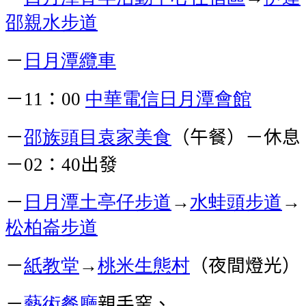
邵親水步道
－
日月潭纜車
－
：
中華電信日月潭會館
11
00
－
邵族頭目袁家美食
（午餐）－休息
－
：
出發
02
40
－
日月潭
土亭仔步道
→
水蛙頭步道
→
松柏崙步道
－
紙教堂
→
桃米生態村
（夜間燈光）
－
藝術餐廳
親手窯、