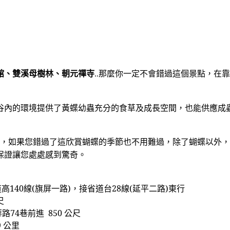
館、雙溪母樹林、朝元禪寺
那麼你一定不會錯過這個景點，在靠
..
谷內的環境提供了黃蝶幼蟲充分的食草及成長空間，也能供應成
，如果您錯過了這欣賞蝴蝶的季節也不用難過，除了蝴蝶以外，
保證讓您處處感到驚奇。
道高
140
線
(
旗屏一路
)
，接省道台
28
線
(
延平二路
)
東行
尺
華路
74
巷前進
850
公尺
9
公里