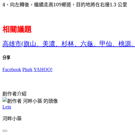
4
、向左轉後，繼續走高
109
鄉道，目的地將在右邊
1.3
公里
相關議題
高雄市
旗山、美濃、杉林、六龜、甲仙、桃源
(
分享
Facebook
Plurk
YAHOO!
創作者介紹
Lein
河畔小築