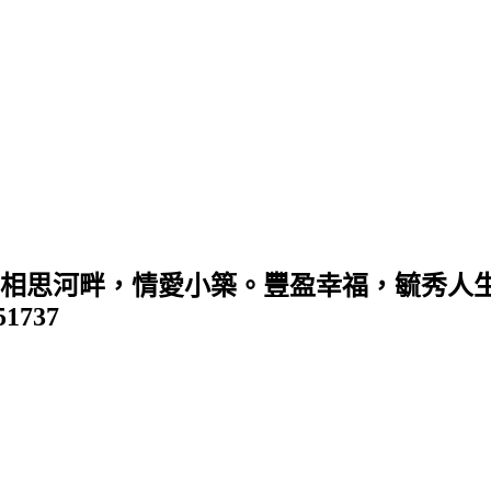
 (相思河畔，情愛小築。豐盈幸福，毓秀人生
351737