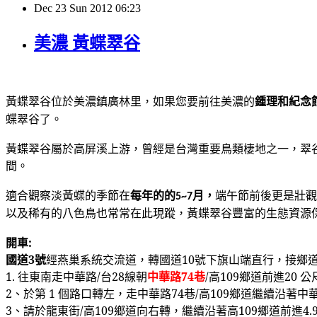
Dec
23
Sun
2012
06:23
美濃 黃蝶翠谷
黃蝶翠谷位於美濃鎮廣林里，如果您要前往美濃的
鍾理和紀念
蝶翠谷了。
黃蝶翠谷屬於高屏溪上游，曾經是台灣重要鳥類棲地之一，翠
間。
適合觀察淡黃蝶的季節在
每年的的
月，
端午節前後更是壯觀
5~7
以及稀有的八色鳥也常常在此現蹤，黃蝶翠谷豐富的生態資源
開車:
國道
3
號
經燕巢系統交流道，轉國道
10
號下旗山端直行，接鄉
1.
往東南走中華路
/
台
28
線朝
中華路
74
巷
/
高
109
鄉道前進
20
公
2
、於第
1
個路口轉左，走中華路
74
巷
/
高
109
鄉道繼續沿著中
3
、請於龍東街
/
高
109
鄉道向右轉，繼續沿著高
109
鄉道前進
4.