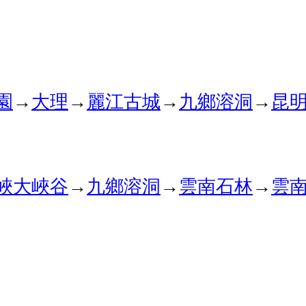
園
→
大理
→
麗江古城
→
九鄉溶洞
→
昆
峽大峽谷
→
九鄉溶洞
→
雲南石林
→
雲