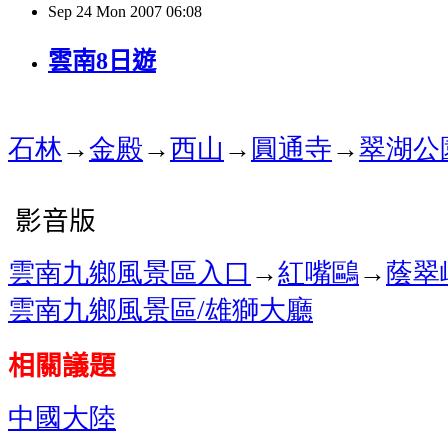
Sep
24
Mon
2007
06:08
雲南8日遊
石林
→
金殿
→
西山
→
圓通寺
→
翠湖公
影音版
雲南九鄉風景區入口
→
紅嘴鷗
→
蔭翠
雲南九鄉風景區
雄獅大廳
/
相關議題
中國大陸