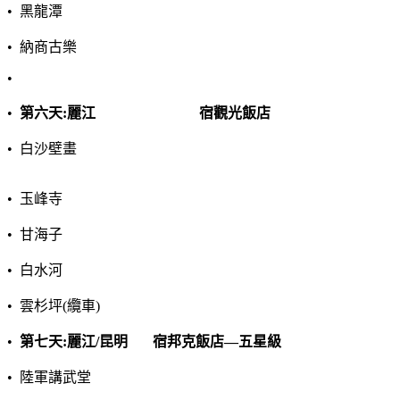
•
黑龍潭
•
納商古樂
•
•
第六天
:
麗江
宿觀光飯店
•
白沙壁畫
•
玉峰寺
•
甘海子
•
白水河
•
雲杉坪
(
纜車
)
•
第七天
:
麗江
/
昆明
宿邦克飯店
—
五星級
•
陸軍講武堂