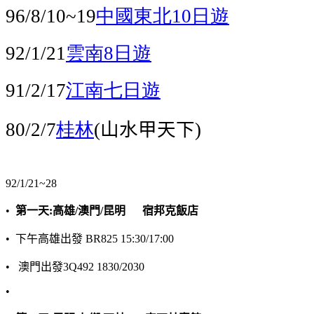
中國東北
日遊
96/8/10~19
10
雲南
日遊
92/1/21
8
江南七日遊
91/2/17
桂林
山水甲天下
80/2/7
(
)
92/1/21~28
•
第一天
:
高雄
/
澳門
/
昆明
宿邦克飯店
•
下午高雄出發
BR825 15:30/17:00
•
澳門出發
3Q492 1830/2030
•