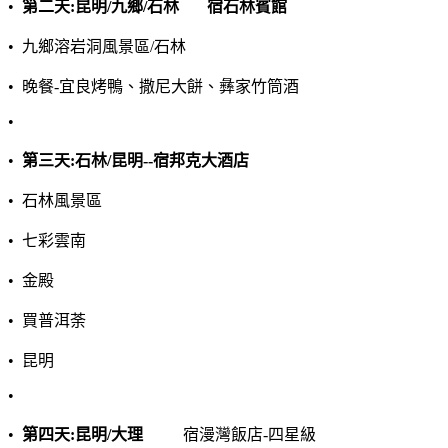
•
第二天
:
昆明
/
九鄉
/
石林
宿石林賓館
•
九鄉溶岩洞風景區
/
石林
•
晚餐
-
宜良烤鴨、撒尼大餅、彝家竹筒酒
•
•
第三天
:
石林
/
昆明
--
宿邦克大酒店
•
石林風景區
•
七彩雲南
•
金殿
•
買普洱荼
•
昆明
•
•
第四天
:
昆明
/
大理
宿漫灣飯店
-
四星級