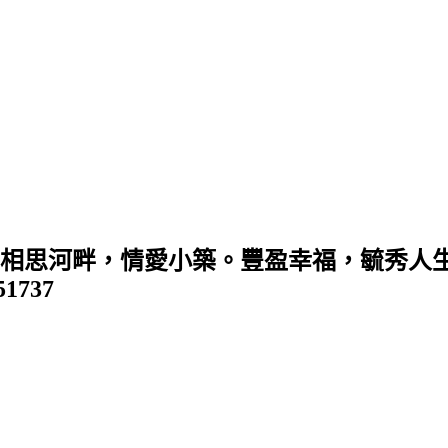
 (相思河畔，情愛小築。豐盈幸福，毓秀人生
351737