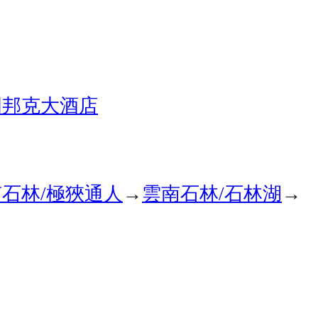
明邦克大酒店
南石林
極狹通人
→
雲南石林
石林湖
→
/
/