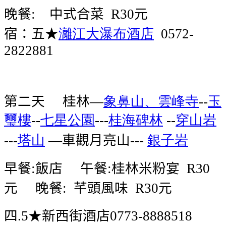
晚餐
中式合菜
元
:
R30
宿：五★
灕江大瀑布酒店
0572-
2822881
第二天
桂林
象鼻山、雲峰寺
玉
—
--
璽樓
七星公園
桂海碑林
穿山岩
--
---
--
塔山
車觀月亮山
銀子岩
---
—
---
早餐
飯店
午餐
桂林米粉宴
:
:
R30
元
晚餐
芊頭風味
元
:
R30
四
★新西街酒店
.5
0773-8888518