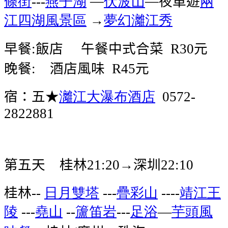
條街
燕子湖
—
伏波山
—夜車遊
兩
---
江四湖風景區
→
夢幻灕江秀
早餐
飯店
午餐中式合菜
元
:
R30
晚餐
酒店風味
元
:
R45
宿：五★
灕江大瀑布酒店
0572-
2822881
第五天
桂林
→深圳
21:20
22:10
桂林
日月雙塔
疊彩山
靖江王
--
---
----
陵
堯山
籚笛岩
足浴
芋頭風
---
--
---
—