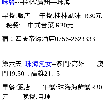
味餐
桂林
廣州
珠海
---
/
—
早餐
飯店
午餐
桂林風味
元
:
:
R30
晚餐
中式合菜
元
:
R30
宿：四★帝濠酒店
0756-2623333
第六天
珠海漁女
澳門
高雄
澳
--
/
門
→高雄
19:50
21:15
早餐
飯店
午餐
珠海海鮮餐
:
:
R30
元
晚餐
自理
: