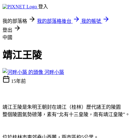
登入
我的部落格
我的部落格後台
我的帳號
登出
中國
靖江王陵
河畔小築
15年前
靖江王陵是朱明王朝封在靖江（桂林）歷代諸王的陵園
整個陵園氣勢磅薄，素有“北有十三皇陵，南有靖江皇陵”。
位於桂林市東郊堯山西麓，距市區約
5
公里。