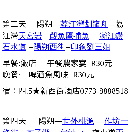
第三天
陽朔
荔江灣划龍舟
荔
---
--
江灣
天宮岩
觀魚鷹捕魚
灕江鑽
--
---
石水道
陽朔西街
印象劉三姐
--
--
早餐
飯店
午餐農家宴
元
:
R30
晚餐
啤酒魚風味
元
:
R30
宿：四
★新西街酒店
.5
0773-8888518
第四天
陽朔—
世外桃源
作坊一
---