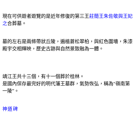
現在可供遊者遊覽的是近年修復的第三王
莊簡王朱佐敬與王妃
之
合葬墓。
墓的左右是兩條帶狀丘陵，遍植蒼松翠柏，與紅色圍墻，朱漆
殿宇交相輝映，歷史古跡與自然景致融為一體。
靖江王共十三個，有十一個葬於桂林。
是國內保存最完好的明代藩王墓群，氣勢恢弘，稱為“嶺南第
一陵”。
神道碑