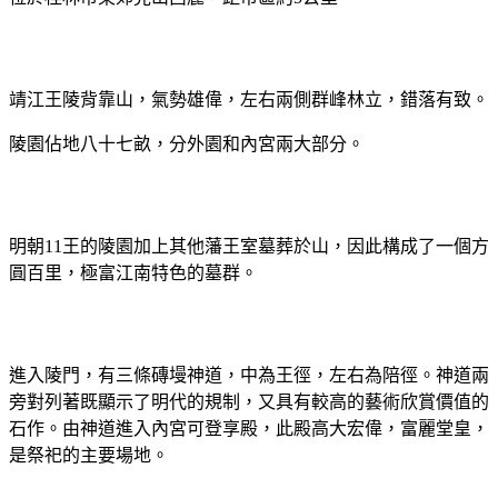
靖江王陵背靠山，氣勢雄偉，左右兩側群峰林立，錯落有致。
陵園佔地八十七畝，分外園和內宮兩大部分。
明朝
11
王的陵園加上其他藩王室墓葬於山，因此構成了一個方
圓百里，極富江南特色的墓群。
進入陵門，有三條磚墁神道，中為王徑，左右為陪徑。神道兩
旁對列著既顯示了明代的規制，又具有較高的藝術欣賞價值的
石作。由神道進入內宮可登享殿，此殿高大宏偉，富麗堂皇，
是祭祀的主要場地。