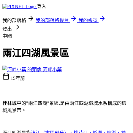
登入
我的部落格
我的部落格後台
我的帳號
登出
中國
兩江四湖風景區
河畔小築
15年前
桂林城中的
"
兩江四湖
"
景區
,
是由兩江四湖環城水系構成的環
城風景帶。
兩江四湖是指
漓江（市區部分）、桃花江，杉湖、榕湖、桂