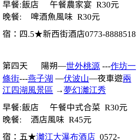
早餐
飯店
午餐農家宴
元
:
R30
晚餐
啤酒魚風味
元
:
R30
宿：四
★新西街酒店
.5
0773-8888518
第四天
陽朔—
世外桃源
作坊一
---
條街
燕子湖
—
伏波山
—夜車遊
兩
---
江四湖風景區
→
夢幻灕江秀
早餐
飯店
午餐中式合菜
元
:
R30
晚餐
酒店風味
元
:
R45
宿：五★
灕江大瀑布酒店
0572-