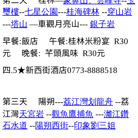
—
--
璽樓
七星公園
桂海碑林
穿山岩
--
---
--
塔山
車觀月亮山
銀子岩
---
—
---
早餐
飯店
午餐
桂林米粉宴
:
:
R30
元
晚餐
芊頭風味
元
:
R30
四
★新西街酒店
.5
0773-8888518
第三天
陽朔
荔江灣划龍舟
荔
---
--
江灣
天宮岩
觀魚鷹捕魚
灕江鑽
--
---
石水道
陽朔西街
印象劉三姐
--
--