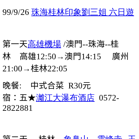
珠海桂林印象劉三姐
六日遊
99/9/26
第一天
高雄機場
澳門
珠海
桂
/
--
--
林
高雄
→澳門
廣州
12:50
14:15
→桂林
21:00
22:05
晚餐
中式合菜
元
:
R30
宿：五★
灕江大瀑布酒店
0572-
2822881
第二天
桂林
象鼻山、雲峰寺
玉