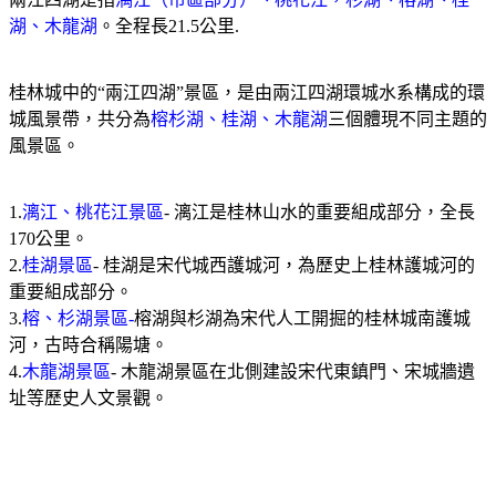
湖、木龍湖
。全程長
21.5
公里
.
桂林城中的“兩江四湖”景區，是由兩江四湖環城水系構成的環
城風景帶，共分為
榕杉湖、桂湖、木龍湖
三個體現不同主題的
風景區。
1.
漓江、桃花江景區
-
漓江是桂林山水的重要組成部分，全長
170
公里。
2.
桂湖景區
-
桂湖是宋代城西護城河，為歷史上桂林護城河的
重要組成部分。
3.
榕、杉湖景區
-
榕湖與杉湖為宋代人工開掘的桂林城南護城
河，古時合稱陽塘。
4.
木龍湖景區
-
木龍湖景區在北側建設宋代東鎮門、宋城牆遺
址等歷史人文景觀。