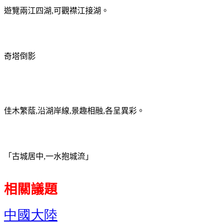
遊覽兩江四湖
,
可觀襟江接湖。
奇塔倒影
佳木繁蔭
,
沿湖岸線
,
景趣相融
,
各呈異彩。
「古城居中
,
一水抱城流」
相關議題
中國大陸