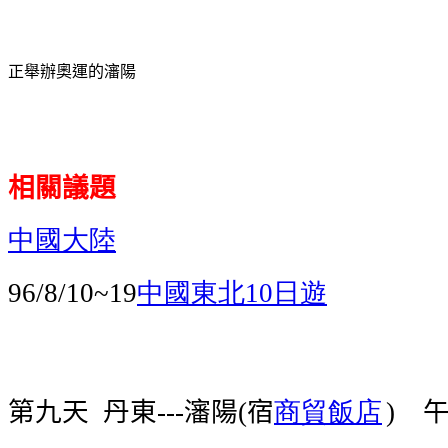
正舉辦奧運的瀋陽
相關議題
中國大陸
中國東北
日遊
96/8/10~19
10
第九天
丹東
瀋陽
宿
商貿飯店
---
(
)