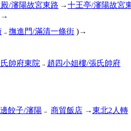
政殿
瀋陽故宮東路
十王亭
瀋陽故宮
/
→
/
→
街
撫進門
滿清一條街
/
)→
→
張氏帥府東院
趙四小姐樓
張氏帥府
/
→
邊餃子
瀋陽
商貿飯店
→
東北
人轉
/
2
→