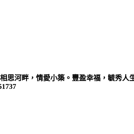
 (相思河畔，情愛小築。豐盈幸福，毓秀人生
351737