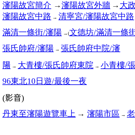
瀋陽故宮簡介
瀋陽故宮外牆
大
→
→
瀋陽故宮中路
清寧宮
瀋陽故宮中路
/
→
滿清一條街
瀋陽
文德坊
滿清一條
/
/
→
(
張氏帥府
瀋陽
張氏帥府中院
瀋
/
/
→
陽
大青樓
張氏帥府東院
小青樓
/
/
→
→
東北
日遊
最後一夜
96
10
/
影音
(
)
丹東至瀋陽遊覽車上
瀋陽市區
老
→
→