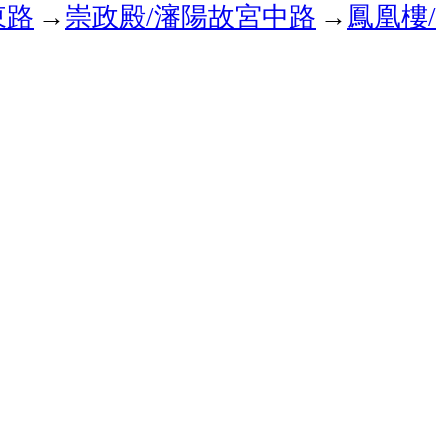
東路
崇政殿
瀋陽故宮中路
鳳凰樓
→
/
→
/