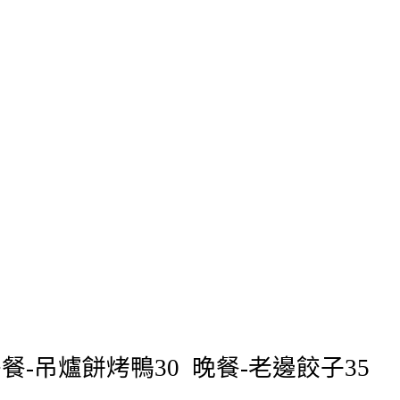
午餐
吊爐餅烤鴨
晚餐
老邊餃子
-
30
-
35