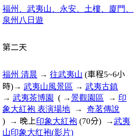
福州、武夷山、永安、土樓、廈門、
泉州八日遊
第二天
福州
清晨
往武夷山
車程
小
→
(
5~6
時
武夷山風景區
武夷古鎮
)→
→
武夷茶博園
景觀園區
印
→
( →
→
象大紅袍
表演場地
奇茗傳說
→
晚上
印象大紅袍
分
武夷
) →
(70
) →
山印象大红袍
影片
(
)