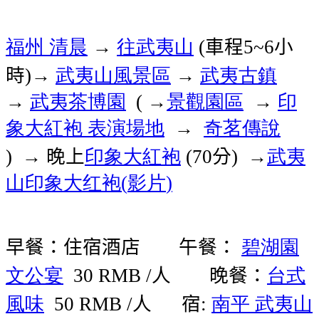
福州
清晨
往武夷山
車程
小
→
(
5~6
時
武夷山風景區
武夷古鎮
)→
→
武夷茶博園
景觀園區
印
→
( →
→
象大紅袍
表演場地
奇茗傳說
→
晚上
印象大紅袍
分
武夷
) →
(70
) →
山印象大红袍
影片
(
)
早餐：住宿酒店 午餐：
碧湖園
文公宴
人 晚餐：
台式
30 RMB /
風味
人
宿
南平
武夷山
50 RMB /
: