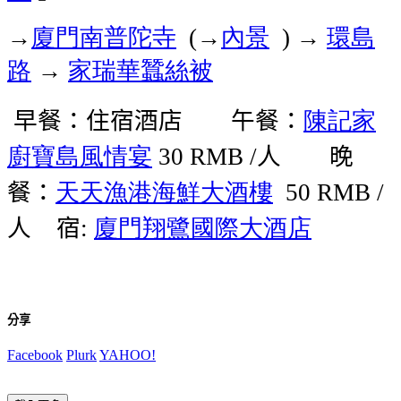
廈門南普陀寺
→
內景
環島
→
(
) →
路
家瑞華
蠶絲被
→
早餐：住宿酒店 午餐：
陳記家
廚
寶島風情宴
人 晚
30 RMB /
餐：
天天漁港海鮮大酒樓
50 RMB /
人
宿
廈門翔鷺國際大酒店
:
分享
Facebook
Plurk
YAHOO!