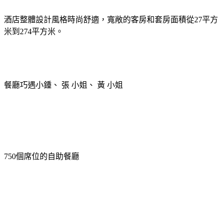
酒店整體設計風格時尚舒適，寬敞的客房和套房面積從
27
平方
米
到
274
平方米
。
餐廳巧遇小鍾、 張 小姐、 黃 小姐
750
個席位的自助餐廳