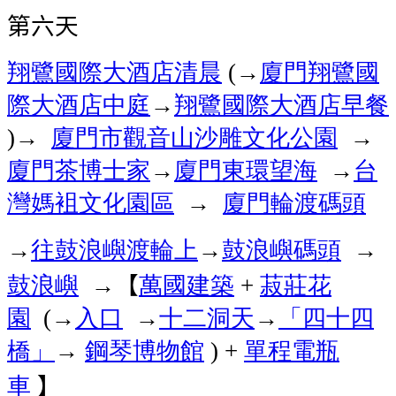
第六天
翔鷺國際大酒店
清晨
→
廈門翔鷺國
(
際大酒店
中庭
→
翔鷺國際大酒店
早餐
廈門市觀音山沙雕文化公園
→
)→
廈門
茶博士家
→
廈門
東環望海
→
台
灣媽袓文化園區
→
廈門
輪渡碼頭
→
往鼓浪嶼
渡輪上
→
鼓浪嶼碼頭
→
鼓浪嶼
【
萬國建築
菽莊花
→
+
園
→
入口
→
十二洞天
→
「四十四
(
橋」
→
鋼琴博物館
單程電瓶
) +
車
】