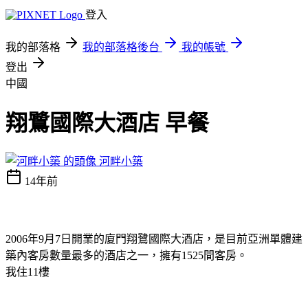
登入
我的部落格
我的部落格後台
我的帳號
登出
中國
翔鷺國際大酒店 早餐
河畔小築
14年前
2006
年
9
月
7
日
開業的廈門翔鷺國際大酒店，是目前亞洲單體建
築內客房數量最多的酒店之一，
擁有
1525
間客房。
我住
11
樓