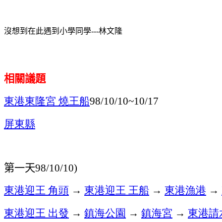
沒想到在此遇到小學同學
---
林文隆
相關議題
東港東隆宮
燒王船
98/10/10~10/17
屏東縣
第一天
98/10/10)
東港迎王
角頭
→
東港迎王
王船
→
東港漁港
→
東港迎王
出發
→
鎮海公園
→
鎮海宮
→
東港請