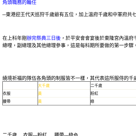
角頭職務的輪任
─
東港迎王代天巡狩千歲爺有五位，加上溫府千歲和中軍府共
在上科年剛
辦完祭典三日後
，於平安會會宴後於東隆宮內溫府
總哩，副總理及其他總理參事，這是每科期所要做的第一步驟
繞境祈福的隊伍各角頭的制服皆不一樣，其代表這所服侍的千
大千歲
二千歲
衣服
黃
粉紅
腰帶
黃
綠
二千歲
衣服---
粉紅
腰帶---
綠
色