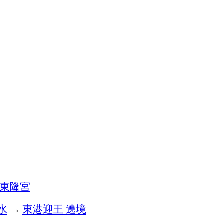
東隆宮
水
→
東港迎王
遶境