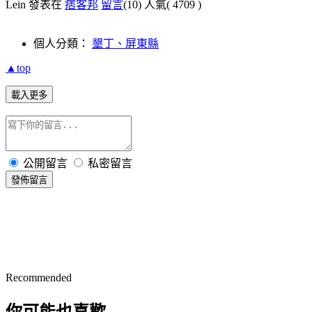
Lein 發表在
痞客邦
留言
(10)
人氣(
4709
)
個人分類：
墾丁、屏東縣
▲top
載入更多
公開留言
私密留言
發佈留言
Recommended
你可能也喜歡