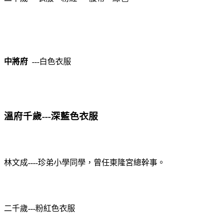
中將府
---
白色
衣服
溫府千歲---深藍色衣服
林文成
----
珍弟小學同學，曾任東隆宮總幹事。
二千歲---粉紅色衣服