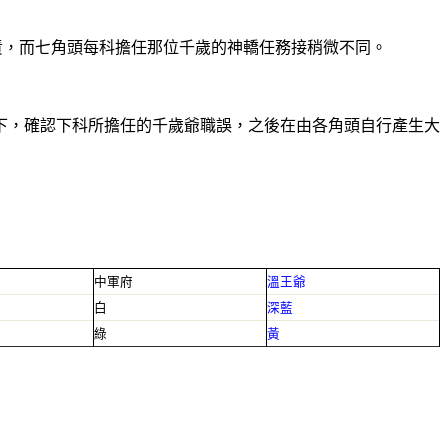
責，而七角頭每科擔任那位千歲的神轎任務接稍微不同。
下，確認下科所擔任的千歲爺職誤，之後在由各角頭自行產生大
中軍府
溫王爺
白
深藍
綠
黃