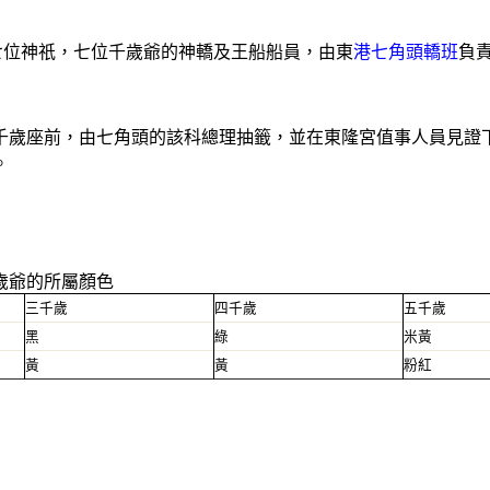
七位神祇，七位千歲爺的神轎及王船船員，由東
港七角頭轎班
負
千歲座前，由七角頭的該科總理抽籤，並在東隆宮值事人員見證
。
歲爺的所屬顏色
三千歲
四千歲
五千歲
黑
綠
米黃
黃
黃
粉紅