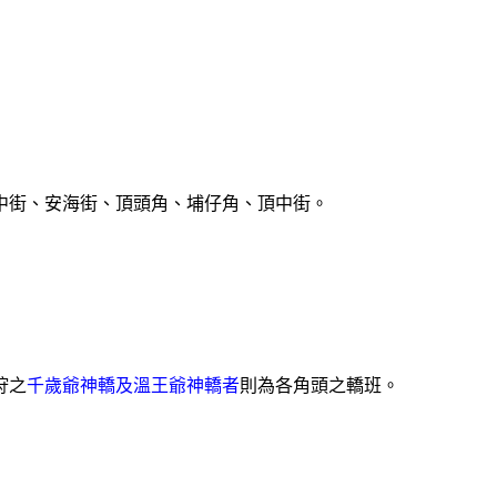
中街、安海街、頂頭角、埔仔角、頂中街。
狩之
千歲爺神轎及溫王爺神轎者
則為各角頭之轎班。