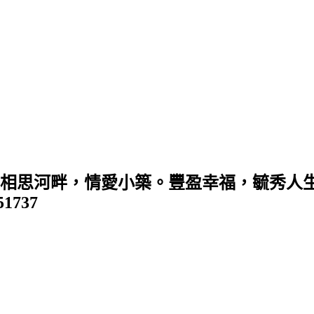
 (相思河畔，情愛小築。豐盈幸福，毓秀人生
351737