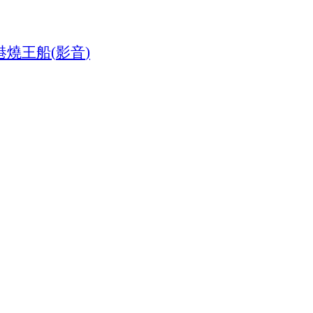
港燒王船
影音
(
)