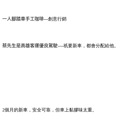
一人腳踏車手工咖啡
---創意行銷
蔡先生是高雄客運優良駕駛
----祇要新車，都會分配給他。
2個月的新車，安全可靠，但車上黏膠味太重。