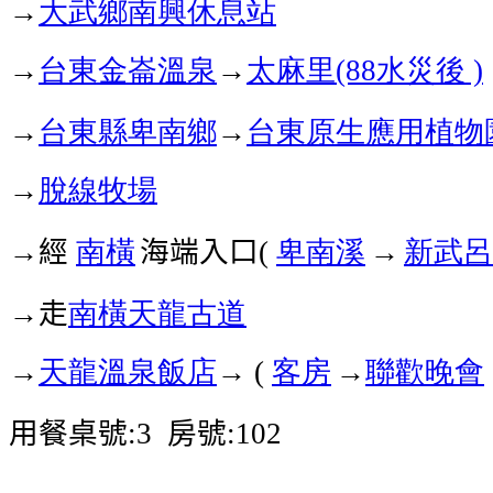
→
大武鄉南興休息站
→
台東
金崙溫泉
→
太麻里
水災後
(88
)
→
台東縣卑南鄉
→
台東原生應用植物
→
脫線牧場
→經
南橫
海端入口
卑南溪
→
新武呂
(
→走
南橫天龍古道
→
天龍溫泉飯店
→
客房
→
聯歡晚會
(
用餐桌號
房號
:3
:102