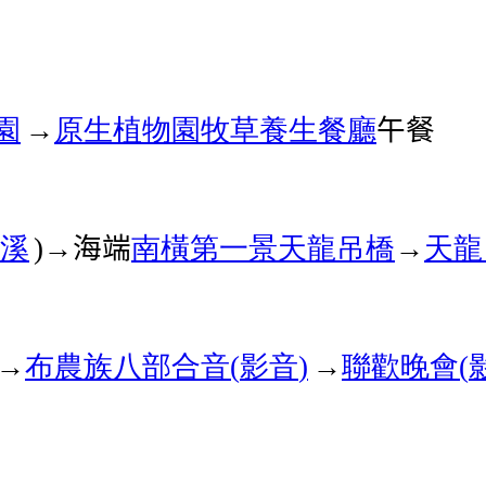
園
→
原生植物園
牧草養生餐廳
午餐
溪
→海端
南橫第一景
天龍吊橋
→
天龍
)
→
布農族
八部合音
影音
→
聯歡晚會
(
)
(