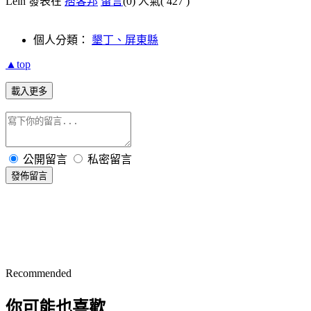
Lein 發表在
痞客邦
留言
(0)
人氣(
427
)
個人分類：
墾丁、屏東縣
▲top
載入更多
公開留言
私密留言
發佈留言
Recommended
你可能也喜歡