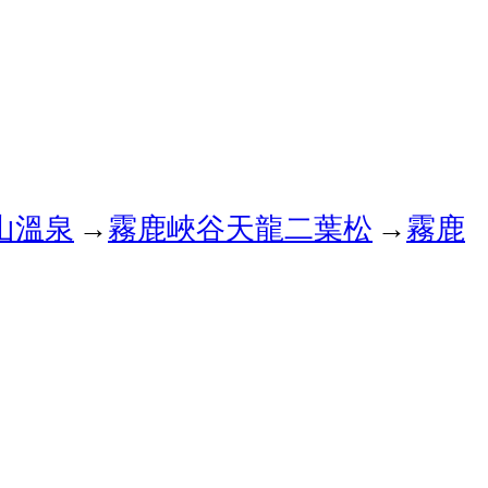
山溫泉
→
霧鹿峽谷
天龍二葉松
→
霧鹿