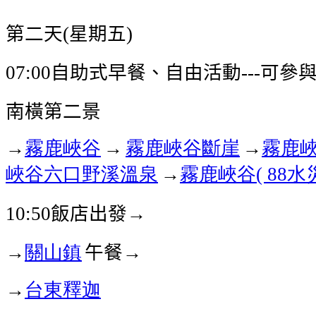
第二天
星期五
(
)
自助式早餐、自由活動
可參
07:00
---
南橫第二景
→
霧鹿峽谷
→
霧鹿峽谷
斷崖
→
霧鹿
峽谷
六口野溪溫泉
→
霧鹿峽谷
水
( 88
飯店出發→
10:50
→
關山鎮
午餐→
→
台東釋迦