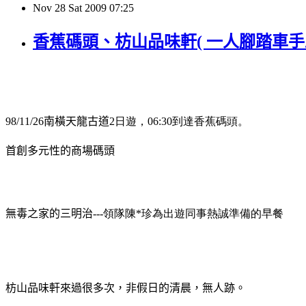
Nov
28
Sat
2009
07:25
香蕉碼頭、枋山品味軒( 一人腳踏車手
98/11/26
南橫天龍古道
2日遊，06:30到達香蕉碼頭。
首創多元性的商場碼頭
無毒之家的三明治
---領隊陳*珍為出遊同事熱誠準備的早餐
枋山品味軒來過很多次，非假日的清晨，無人跡。