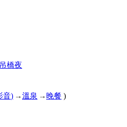
吊橋
夜
影音
→
溫泉
→
晚餐
)
)