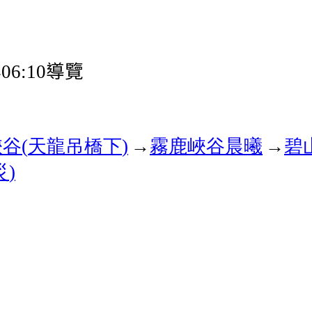
與
導覽
06:10
峽谷
天龍吊橋下
→
霧鹿峽谷晨曦
→
碧
(
)
災
)