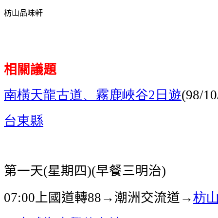
枋山品味軒
相關議題
南橫天龍古道、霧鹿峽谷
日遊
2
(98/10
台東縣
第一天
星期四
早餐三明治
(
)(
)
上國道轉
→潮洲交流道→
枋
07:00
88