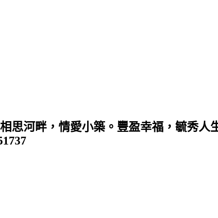
 (相思河畔，情愛小築。豐盈幸福，毓秀人生
351737