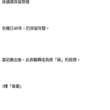
床舖還保留原樣
衣櫃已40年，仍保留完整。
當初搬出後，此房輾轉成為姪「緣」的房間。
樓「客廳」
3