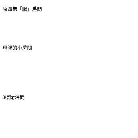
原四弟「鵬」房間
母親的小房間
樓衛浴間
3