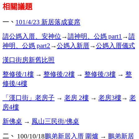
相關議題
一、
新居落成宴席
101/4/23
請公媽入厝、安神位
→
請神明、公媽
→
請
part1
神明、公媽
→
公媽入新厝
→
公媽入厝儀式
part2
漢口街房新舊比照
整修後
樓
→
整修後
樓
→
整修後
樓
→
整
/1
/2
/3
修後
樓
/4
「漢口街」老房子
→
老房
樓
→
老房
樓
→
老
2
3
房
樓
4
新佛桌
→
鳳山三民街
佛桌
/
二、
鵬弟新居入厝
圍爐
→
鵬弟新居
100/10/18