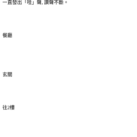
一直發出「哇」聲, 讚聲不斷。
餐廳
玄關
往
樓
2