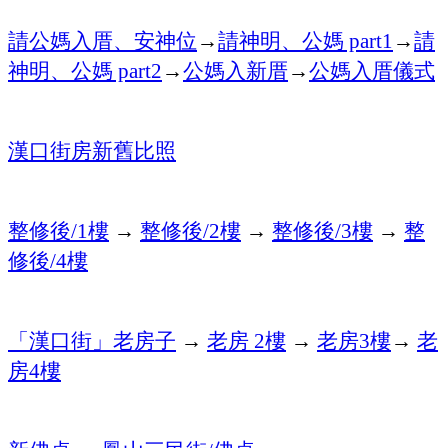
請公媽入厝、安神位
→
請神明、公媽
→
請
part1
神明、公媽
→
公媽入新厝
→
公媽入厝儀式
part2
漢口街房新舊比照
整修後
樓
→
整修後
樓
→
整修後
樓
→
整
/1
/2
/3
修後
樓
/4
「漢口街」老房子
→
老房
樓
→
老房
樓
→
老
2
3
房
樓
4