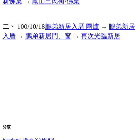
新佛桌
→
鳳山三民街
佛桌
/
二、
鵬弟新居入厝
圍爐
→
鵬弟新居
100/10/18
入厝
→
鵬弟新居門、窗
→
再次光臨新居
分享
Facebook
Plurk
YAHOO!