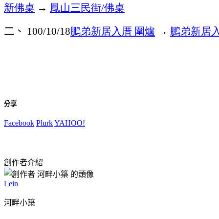
新佛桌
→
鳳山三民街
佛桌
/
二、
鵬弟新居入厝
圍爐
→
鵬弟新居
100/10/18
分享
Facebook
Plurk
YAHOO!
創作者介紹
Lein
河畔小築