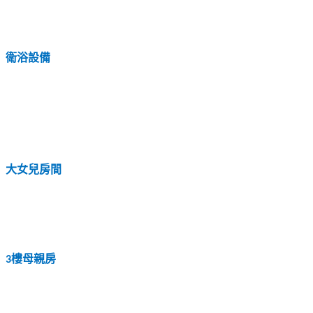
衛浴設備
大女兒房間
樓母親房
3