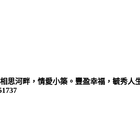
 (相思河畔，情愛小築。豐盈幸福，毓秀人生
351737