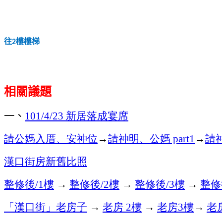
往
樓樓梯
2
相關議題
一、
新居落成宴席
101/4/23
請公媽入厝、安神位
→
請神明、公媽
→
請
part1
漢口街房新舊比照
整修後
樓
→
整修後
樓
→
整修後
樓
→
整修
/1
/2
/3
「漢口街」老房子
→
老房
樓
→
老房
樓
→
老
2
3