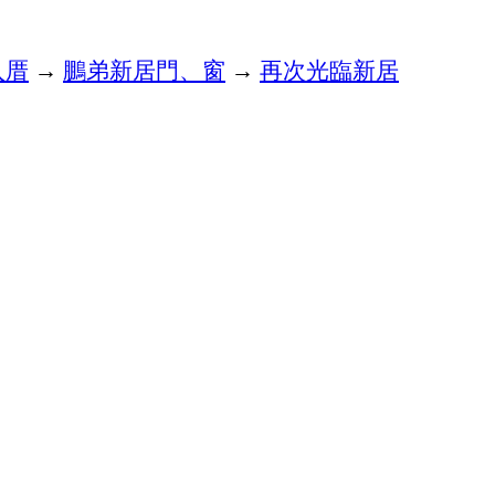
入厝
→
鵬弟新居門、窗
→
再次光臨新居