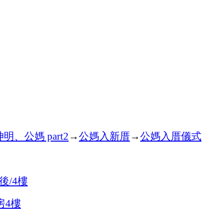
神明、公媽
→
公媽入新厝
→
公媽入厝儀式
part2
後
樓
/4
房
樓
4